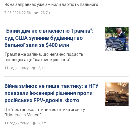
Як на заправках уже змінили вартість пального
7.08.2026 22:56
23,7 т.
"Білий дім не є власністю Трампа":
суд США зупинив будівництво
бальної зали за $400 млн
Трамп вже заявив, що негайно подасть
апеляцію а це "жахливе рішення"
11 годин тому
3,1 т.
Війна змінює не лише тактику: в НГУ
показали інженерні рішення проти
російських FPV-дронів. Фото
Це "постапокаліптична естетика зі світу
"Шаленого Макса"
11 годин тому
9,7 т.