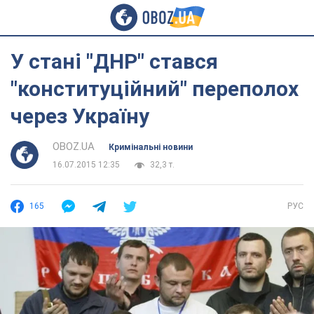
У стані "ДНР" стався
"конституційний" переполох
через Україну
OBOZ.UA
Кримінальні новини
16.07.2015 12:35
32,3 т.
165
РУС