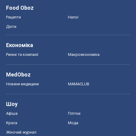
Food Oboz
Рецепти
Напої
Дієти
Економіка
Ринки та компанії
Макроекономіка
MedOboz
Новини медицини
MAMACLUB
Шоу
Афіша
Плітки
Краса
Мода
Жіночий журнал