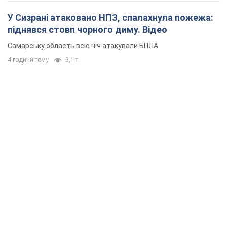
У Сизрані атаковано НПЗ, спалахнула пожежа:
піднявся стовп чорного диму. Відео
Самарську область всю ніч атакували БПЛА
4 години тому
3,1 т.