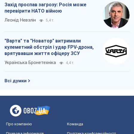
Захід проспав загрозу: Росія може
перевірити НАТО війною
Леонід Невзлін
5,4 т.
"Варта" та "Новатор" витримали
кулеметний обстріл і удар FPV-дрона,
врятувавши життя офіцеру ЗСУ
Українська Бронетехніка
4,4 т.
Всі думки
Про компанію
Команда
Правова інформація
Політика конфіденційності