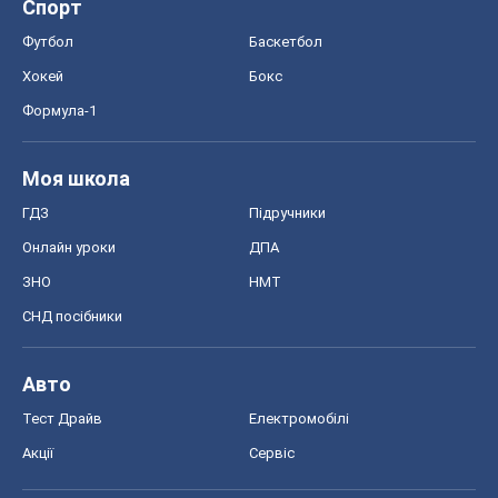
Спорт
Футбол
Баскетбол
Хокей
Бокс
Формула-1
Моя школа
ГДЗ
Підручники
Онлайн уроки
ДПА
ЗНО
НМТ
СНД посібники
Авто
Тест Драйв
Електромобілі
Акції
Сервіс