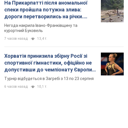
На Прикарпатті після аномальної
спеки пройшла потужна злива:
дороги перетворились на річки.
Відео
Негода накрила Івано-Франківщину та
курортний Буковель
7 часов назад
13,4 т.
Хорватія принизила збірну Росії зі
спортивної гімнастики, офіційно не
допустивши до чемпіонату Європи
основних спортсменів
Турнір відбудеться в Загребі з 13 по 23 серпня
6 часов назад
10,1 т.