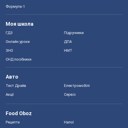
Формула-1
Моя школа
ГДЗ
Підручники
Онлайн уроки
ДПА
ЗНО
НМТ
СНД посібники
Авто
Тест Драйв
Електромобілі
Акції
Сервіс
Food Oboz
Рецепти
Напої