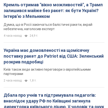
Кремль отримав "вікно можливостей", а Трамп
залишився майже без ракет: як бути Україні?
Інтерв’ю з Мельником
Думка, що в Росії закінчаться балістичні ракети, вкрай
небезпечна, наголосив експерт
4 часа назад
24,9 т.
Україна має домовленості на щомісячну
поставку ракет до Patriot від США: Зеленський
розкрив подробиці
Київ також веде активні переговори з європейськими
партнерами
2 часа назад
1,8 т.
Дбала про учнів та підтримувала педагогів:
внаслідок удару РФ по Київщині загинула
директорка київського ліцею, її чоловік та онук