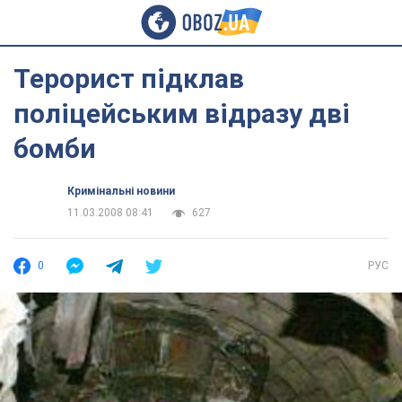
Терорист підклав
поліцейським відразу дві
бомби
Кримінальні новини
11.03.2008 08:41
627
0
РУС