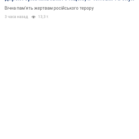
Вічна пам'ять жертвам російського терору
3 часа назад
13,3 т.