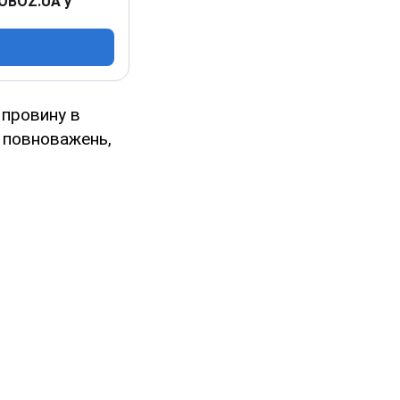
 OBOZ.UA у
 провину в
х повноважень,