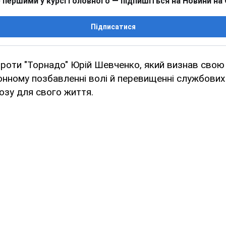
 першими у курсі головного — підпишіться на Новини на
Підписатися
роти "Торнадо" Юрій Шевченко, який визнав свою
онному позбавленні волі й перевищенні службови
озу для свого життя.