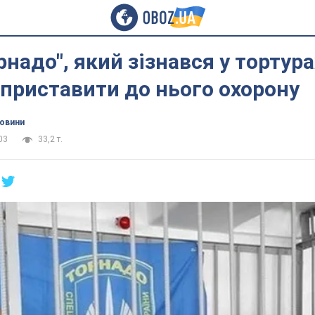
рнадо", який зізнався у тортура
приставити до нього охорону
новини
03
33,2 т.