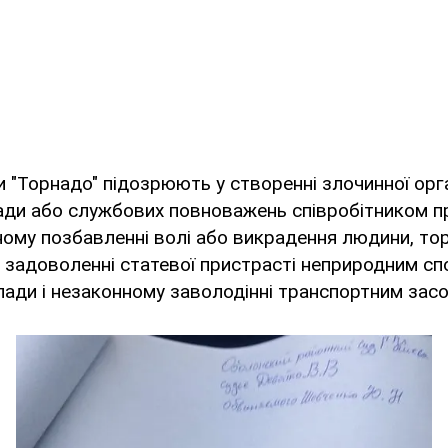
и "Торнадо" підозрюють у створенні злочинної орга
ади або службових повноважень співробітником 
ному позбавленні волі або викрадення людини, тор
задоволенні статевої пристрасті неприродним сп
ади і незаконному заволодінні транспортним зас