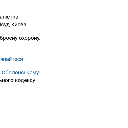
алістка
йсуд Києва.
броєну охорону.
ляпайтеся
у Оболонському
ьного кодексу