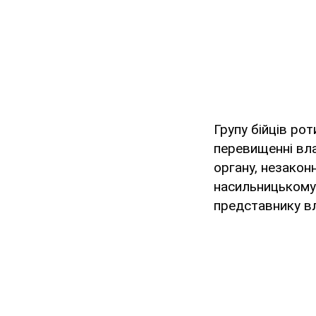
Групу бійців рот
перевищенні вл
органу, незакон
насильницькому 
представнику вл