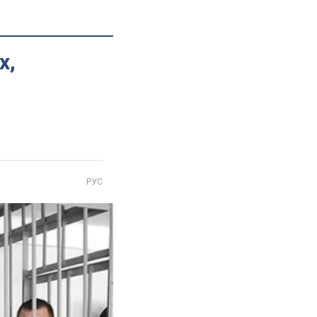
х,
РУС