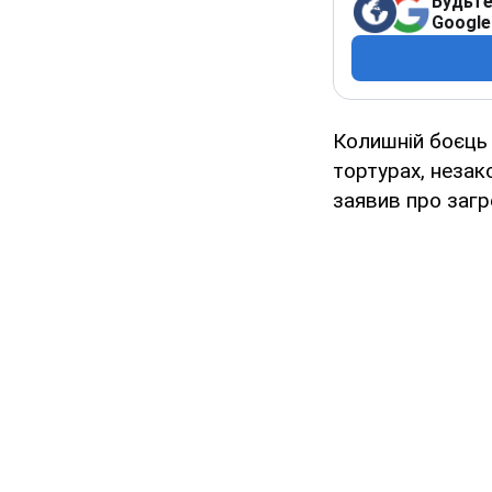
Будьте
Google
Колишній боєць 
тортурах, незак
заявив про загр