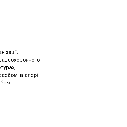
нізації,
правоохоронного
турах,
особом, в опорі
обом.