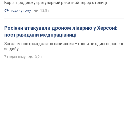
Ворог продовжує регулярний ракетний терор столиці
годину тому
12,8 т.
Росіяни атакували дроном лікарню у Херсоні:
постраждали медпрацівниці
Загалом постраждали чотири жінки – і вони не єдині поранені
за добу
7 годин тому
3,2 т.