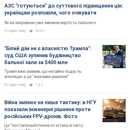
АЗС "готуються" до суттєвого підвищення цін:
українцям розповіли, чого очікувати
Як на заправках уже змінили вартість пального
9 годин тому
23,0 т.
"Білий дім не є власністю Трампа":
суд США зупинив будівництво
бальної зали за $400 млн
Трамп вже заявив, що негайно подасть
апеляцію а це "жахливе рішення"
8 годин тому
1,9 т.
Війна змінює не лише тактику: в НГУ
показали інженерні рішення проти
російських FPV-дронів. Фото
Це "постапокаліптична естетика зі світу