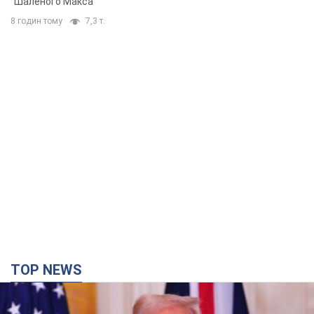
"Шаленого Макса"
8 годин тому
7,3 т.
TOP NEWS