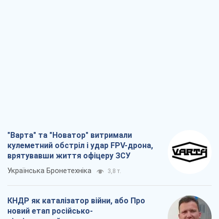
"Варта" та "Новатор" витримали
кулеметний обстріл і удар FPV-дрона,
врятувавши життя офіцеру ЗСУ
Українська Бронетехніка
3,8 т.
КНДР як каталізатор війни, або Про
новий етап російсько-