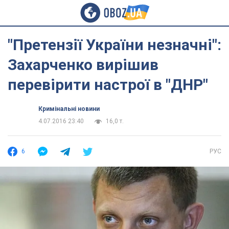
"Претензії України незначні":
Захарченко вирішив
перевірити настрої в "ДНР"
Кримінальні новини
4.07.2016 23:40
16,0 т.
6
РУС