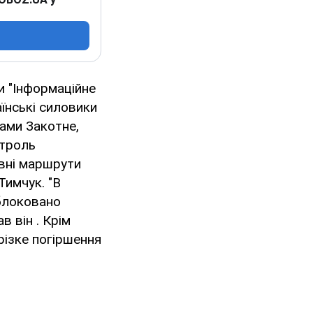
и "Інформаційне
їнські силовики
тами Закотне,
нтроль
овні маршрути
Тимчук. "В
зблоковано
в він . Крім
різке погіршення