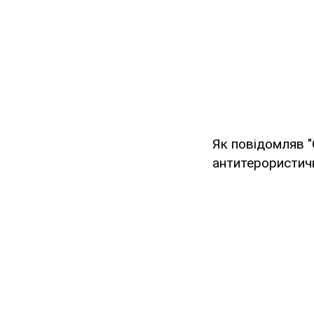
Як повідомляв 
антитерористично