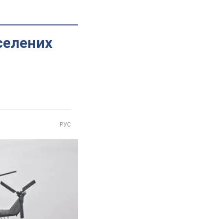
селених
РУС