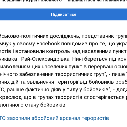
Підписатися
йськово-політичних досліджень, представник груп
мчук у своєму Facebook повідомив про те, що укра
истів і встановили контроль над населеними пунк
никівка і Рай-Олександрівка. Нині береться під ко
визволенням цих населених пунктів перервані осн
нічного забезпечення терористичних груп", - пише 
вних дій та звільнення території від бойовиків ро
, раніше фактично діяв у тилу у бойовиків", - дода
дкреслює, що в групах терористів спостерігається 
огічного стану бойовиків.
ТО захопили збройовий арсенал терористів