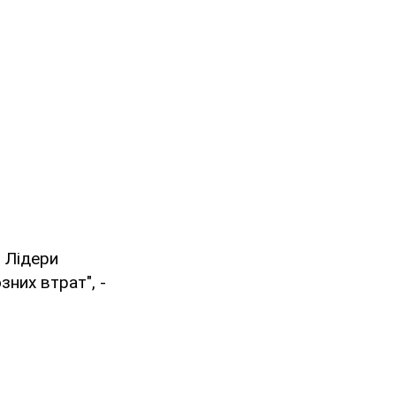
. Лідери
них втрат", -