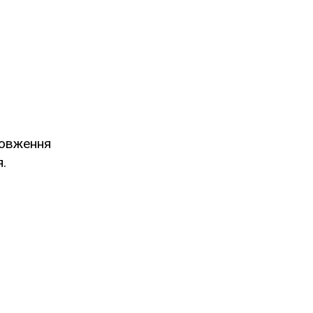
овження
.