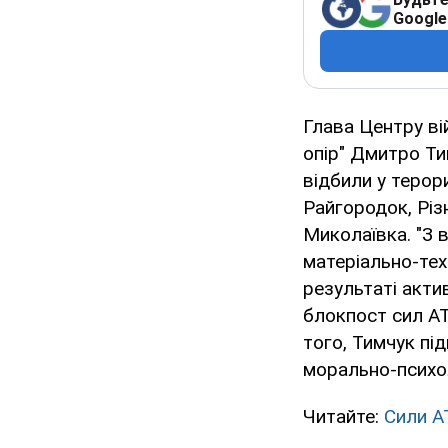
Google
Глава Центру ві
опір" Дмитро Ти
відбили у терор
Райгородок, Різ
Миколаївка. "З 
матеріально-тех
результаті акти
блокпост сил АТО
того, Тимчук пі
морально-психол
Читайте:
Сили А