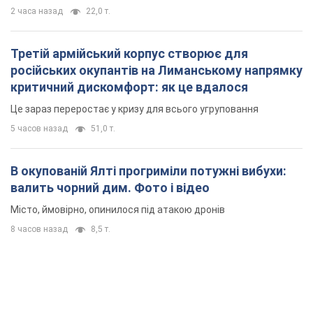
2 часа назад
22,0 т.
Третій армійський корпус створює для
російських окупантів на Лиманському напрямку
критичний дискомфорт: як це вдалося
Це зараз переростає у кризу для всього угруповання
5 часов назад
51,0 т.
В окупованій Ялті прогриміли потужні вибухи:
валить чорний дим. Фото і відео
Місто, ймовірно, опинилося під атакою дронів
8 часов назад
8,5 т.