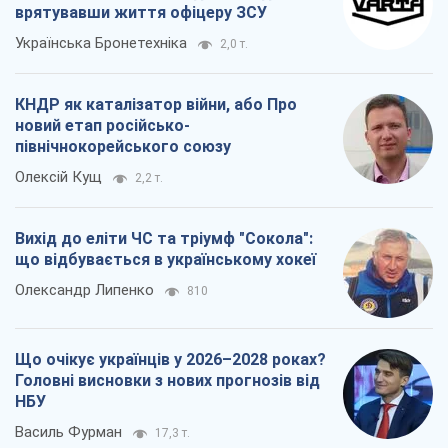
врятувавши життя офіцеру ЗСУ
Українська Бронетехніка
2,0 т.
КНДР як каталізатор війни, або Про
новий етап російсько-
північнокорейського союзу
Олексій Кущ
2,2 т.
Вихід до еліти ЧС та тріумф "Сокола":
що відбувається в українському хокеї
Олександр Липенко
810
Що очікує українців у 2026–2028 роках?
Головні висновки з нових прогнозів від
НБУ
Василь Фурман
17,3 т.