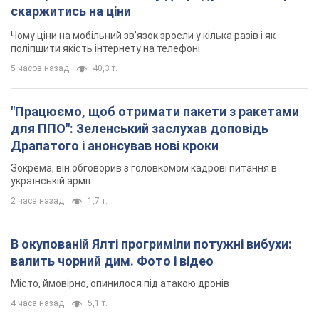
скаржитись на ціни
Чому ціни на мобільний зв'язок зросли у кілька разів і як
поліпшити якість інтернету на телефоні
5 часов назад
40,3 т.
"Працюємо, щоб отримати пакети з ракетами
для ППО": Зеленський заслухав доповідь
Драпатого і анонсував нові кроки
Зокрема, він обговорив з головкомом кадрові питання в
українській армії
2 часа назад
1,7 т.
В окупованій Ялті прогриміли потужні вибухи:
валить чорний дим. Фото і відео
Місто, ймовірно, опинилося під атакою дронів
4 часа назад
5,1 т.