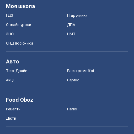
Моя школа
ГДЗ
Підручники
Онлайн уроки
ДПА
ЗНО
НМТ
СНД посібники
Авто
Тест Драйв
Електромобілі
Акції
Сервіс
Food Oboz
Рецепти
Напої
Дієти