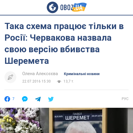
Така схема працює тільки в
Росії: Червакова назвала
свою версію вбивства
Шеремета
Олена Алексєєва
Кримінальні новини
22.07.2016 15:30
13,7 т.
7
РУС