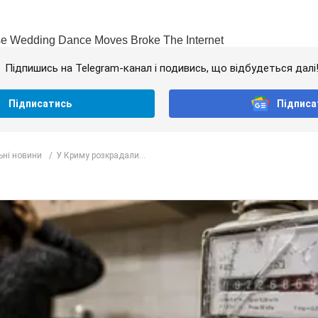
Підпишись на Telegram-канал і подивись, що відбудеться далі
Підписатись
Підписа
ьні новини
У Криму розкрадали...