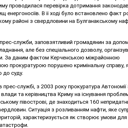
иму проводилася перевірка дотримання законода
щ енергоносіїв. В її ході було встановлено факт 
ькому районі з свердловини на Булганакському на
 прес-служби, заповзятливий громадянин за допо
ладнання, але без спеціального дозволу, організу
и. За даним фактом Керченською міжрайонною
ою прокуратурою порушено кримінальну справу, я
 до суду.
в прес-службі, з 2003 року прокуратура Автономії
ї влади та керівництва Криму на існування пробле
ському півострові, де знаходиться 160 непридатн
вердловин. Ситуація з розливанням нафти, яке су
риторій, характеризується як створює умови для
катастрофи.