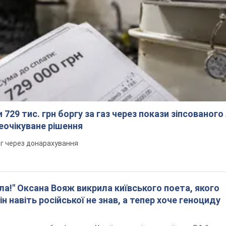
 729 тис. грн боргу за газ через покази зіпсованого
еочікуване рішення
рг через донарахування