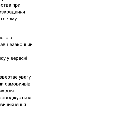
вства при
розкрадання
фтовому
могою
вав незаконний
ку у вересні
 звертає увагу
ми самовиявів
их для
проводжується
 виникнення