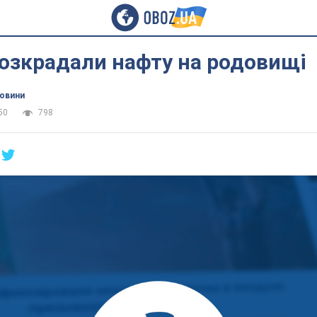
озкрадали нафту на родовищі
новини
50
798