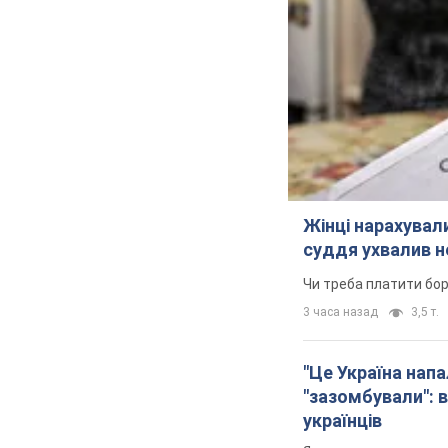
Жінці нарахували
суддя ухвалив н
Чи треба платити бо
3 часа назад
3,5 т.