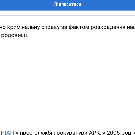
Підписатися
но кримінальну справу за фактом розкрадання на
 родовищі.
УНІАН
у прес-службі прокуратури АРК, у 2005 році