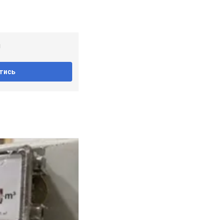
!
тись