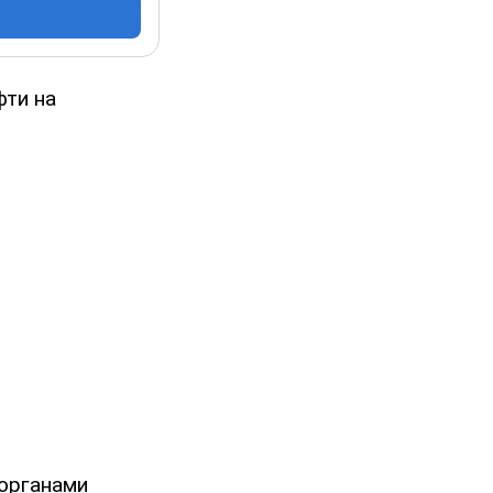
фти на
 органами