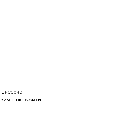
у внесено
з вимогою вжити