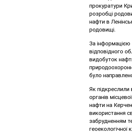
прокуратури Кр
розробці родови
нафти в Ленінс
родовищі.
За інформацією
відповідного об
видобуток нафт
природоохоронн
було направлено
Як підкреслили 
органів місцево
нафти на Керчен
використання с
забрудненням те
геоекологічної 