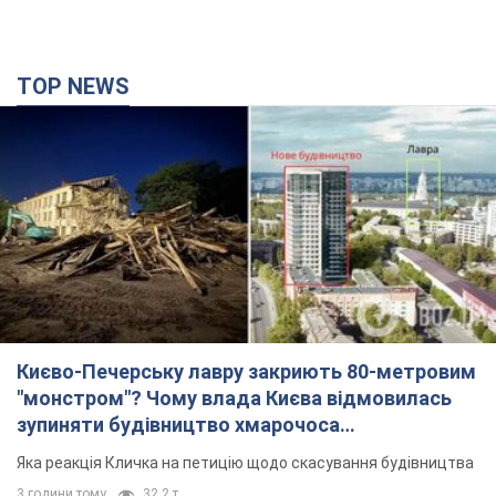
TOP NEWS
Києво-Печерську лавру закриють 80-метровим
"монстром"? Чому влада Києва відмовилась
зупиняти будівництво хмарочоса
"московського вірянина"
Яка реакція Кличка на петицію щодо скасування будівництва
3 години тому
32,2 т.