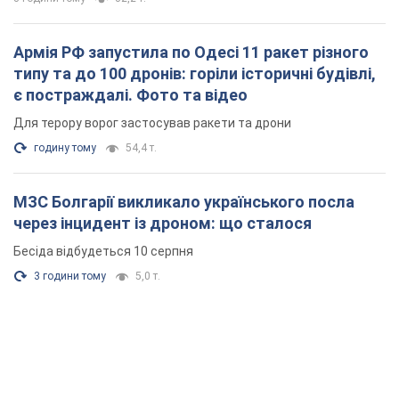
Армія РФ запустила по Одесі 11 ракет різного
типу та до 100 дронів: горіли історичні будівлі,
є постраждалі. Фото та відео
Для терору ворог застосував ракети та дрони
годину тому
54,4 т.
МЗС Болгарії викликало українського посла
через інцидент із дроном: що сталося
Бесіда відбудеться 10 серпня
3 години тому
5,0 т.