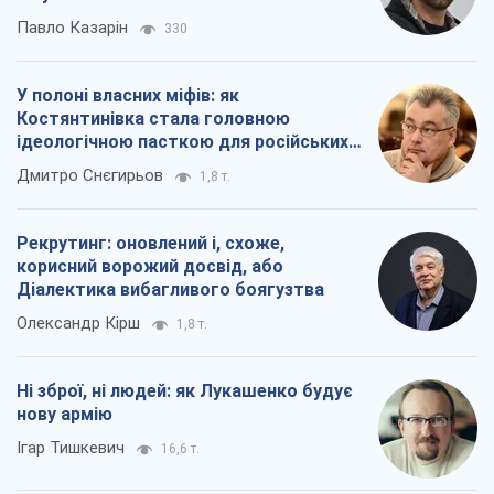
Павло Казарін
330
У полоні власних міфів: як
Костянтинівка стала головною
ідеологічною пасткою для російських
окупантів
Дмитро Снєгирьов
1,8 т.
Рекрутинг: оновлений і, схоже,
корисний ворожий досвід, або
Діалектика вибагливого боягузтва
Олександр Кірш
1,8 т.
Ні зброї, ні людей: як Лукашенко будує
нову армію
Ігар Тишкевич
16,6 т.