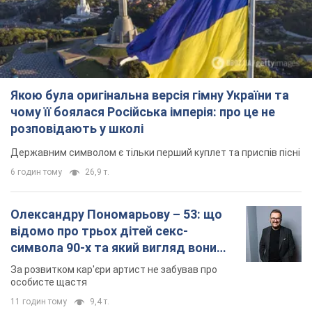
Якою була оригінальна версія гімну України та
чому її боялася Російська імперія: про це не
розповідають у школі
Державним символом є тільки перший куплет та приспів пісні
6 годин тому
26,9 т.
Олександру Пономарьову – 53: що
відомо про трьох дітей секс-
символа 90-х та який вигляд вони
мають
За розвитком кар'єри артист не забував про
особисте щастя
11 годин тому
9,4 т.