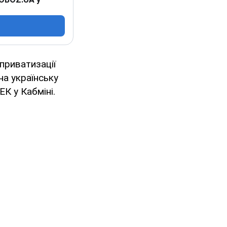
приватизації
на українську
К у Кабміні.