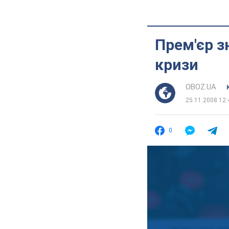
Прем'єр з
кризи
OBOZ.UA
25.11.2008 12:
0