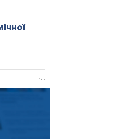
мічної
РУС