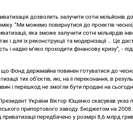
приватизація дозволить залучити сотні мільйонів д
оміку. "Ми можемо повернутися до проектів чесної,
иватизації, яка зможе залучити сотні мільярдів інв
 так і для їх реконструкції та модернізації ... Це д
сть і надію м'яко проходити фінансову кризу", - п
 що Фонд держмайна повинен готуватися до чесно
тизації тих об'єктів, які, на її переконання, в резул
вин і перешкод не змогли бути продані на сьогодн
Президент України Віктор Ющенко скасував указ 
еського припортового заводу. Бюджетом на 2008 
 приватизації передбачено у розмірі 8,6 млрд грив