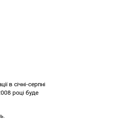
ї в січні-серпні
2008 році буде
ь.