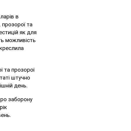
оларів в
 прозорої та
естицій як для
асть можливість
ідкреслила
ї та прозорої
ьтаті штучно
ішній день.
про заборону
рік
ень.