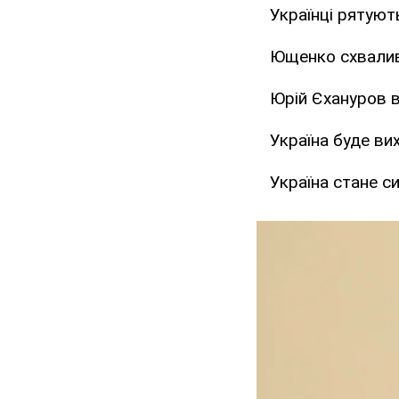
Українці рятують
Ющенко схвалив
Юрій Єхануров в
Україна буде ви
Україна стане с