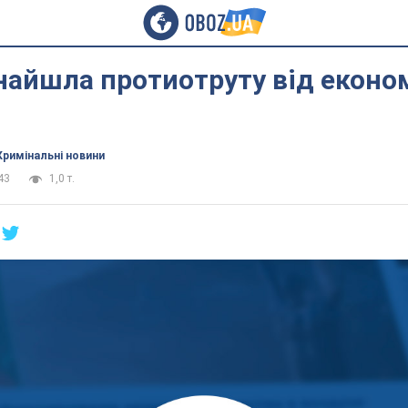
найшла протиотруту від еконо
Кримінальні новини
43
1,0 т.