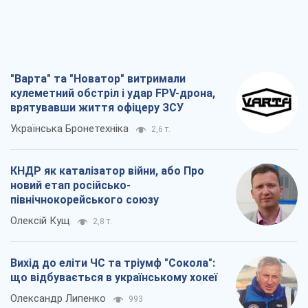
"Варта" та "Новатор" витримали
кулеметний обстріл і удар FPV-дрона,
врятувавши життя офіцеру ЗСУ
Українська Бронетехніка
2,6 т.
КНДР як каталізатор війни, або Про
новий етап російсько-
північнокорейського союзу
Олексій Кущ
2,8 т.
Вихід до еліти ЧС та тріумф "Сокола":
що відбувається в українському хокеї
Олександр Липенко
993