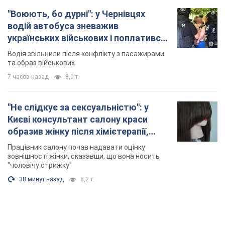
"Воюють, бо дурні": у Чернівцях
водій автобуса зневажив
українських військових і поплатився.
Відео
Водія звільнили після конфлікту з пасажирами
та образ військових
7 часов назад
8,0 т.
"Не слідкує за сексуальністю": у
Києві консультант салону краси
образив жінку після хімієтерапії,
розгорівся скандал. Фото
Працівник салону почав надавати оцінку
зовнішності жінки, сказавши, що вона носить
"чоловічу стрижку"
38 минут назад
8,2 т.