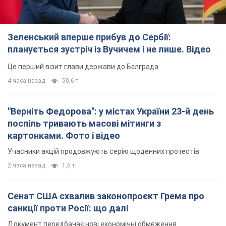
Зеленський вперше прибув до Сербії:
планується зустріч із Вучичем і не лише. Відео
Це перший візит глави держави до Бєлграда
4 часа назад
50,6 т.
"Верніть Федорова": у містах України 23-й день
поспіль тривають масові мітинги з
картонками. Фото і відео
Учасники акцій продовжують серію щоденних протестів
2 часа назад
1,6 т.
Сенат США схвалив законопроєкт Грема про
санкції проти Росії: що далі
Документ передбачає нові економічні обмеження