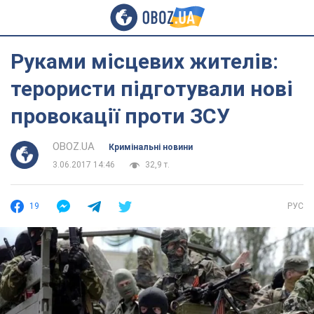
Руками місцевих жителів:
терористи підготували нові
провокації проти ЗСУ
OBOZ.UA
Кримінальні новини
3.06.2017 14:46
32,9 т.
19
РУС