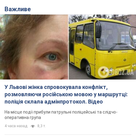
Важливе
У Львові жінка спровокувала конфлікт,
розмовляючи російською мовою у маршрутці:
поліція склала адмінпротокол. Відео
На місце події прибули патрульні поліцейські та слідчо-
оперативна група
4 часа назад
8,3 т.