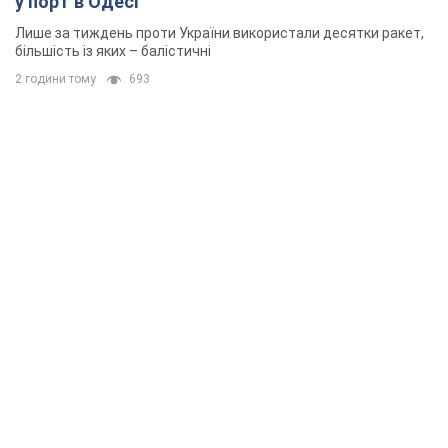
у порт в Одесі
Лише за тиждень проти України використали десятки ракет,
більшість із яких – балістичні
2 години тому
693