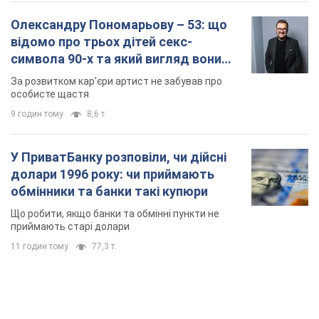
Олександру Пономарьову – 53: що
відомо про трьох дітей секс-
символа 90-х та який вигляд вони
мають
За розвитком кар'єри артист не забував про
особисте щастя
9 годин тому
8,6 т.
У ПриватБанку розповіли, чи дійсні
долари 1996 року: чи приймають
обмінники та банки такі купюри
Що робити, якщо банки та обмінні пункти не
приймають старі долари
11 годин тому
77,3 т.