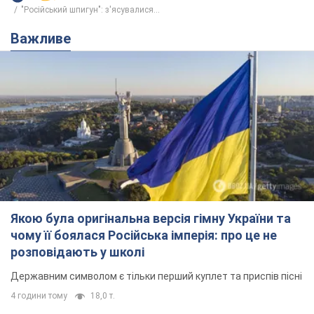
"Російський шпигун": з'ясувалися...
Важливе
Якою була оригінальна версія гімну України та
чому її боялася Російська імперія: про це не
розповідають у школі
Державним символом є тільки перший куплет та приспів пісні
4 години тому
18,0 т.