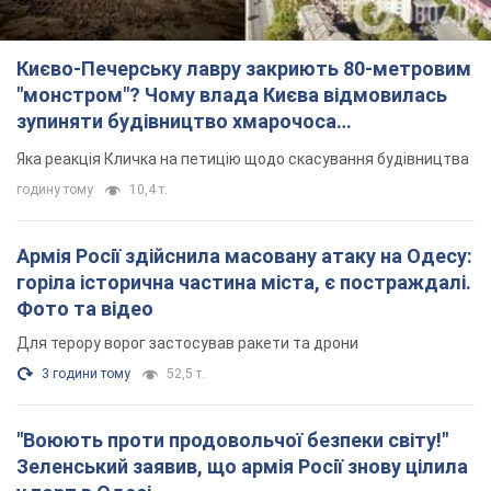
Києво-Печерську лавру закриють 80-метровим
"монстром"? Чому влада Києва відмовилась
зупиняти будівництво хмарочоса
"московського вірянина"
Яка реакція Кличка на петицію щодо скасування будівництва
годину тому
10,4 т.
Армія Росії здійснила масовану атаку на Одесу:
горіла історична частина міста, є постраждалі.
Фото та відео
Для терору ворог застосував ракети та дрони
3 години тому
52,5 т.
"Воюють проти продовольчої безпеки світу!"
Зеленський заявив, що армія Росії знову цілила