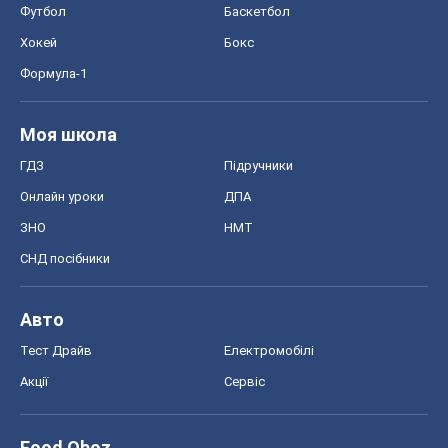
Футбол
Баскетбол
Хокей
Бокс
Формула-1
Моя школа
ГДЗ
Підручники
Онлайн уроки
ДПА
ЗНО
НМТ
СНД посібники
Авто
Тест Драйв
Електромобілі
Акції
Сервіс
Food Oboz