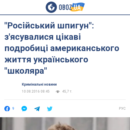
"Російський шпигун":
з'ясувалися цікаві
подробиці американського
життя українського
"школяра"
Кримінальні новини
10.08.2016 08:45
45,7 т.
9
РУС