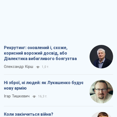
Рекрутинг: оновлений і, схоже,
корисний ворожий досвід, або
Діалектика вибагливого боягузтва
Олександр Кірш
1,0 т.
Ні зброї, ні людей: як Лукашенко будує
нову армію
Ігар Тишкевич
16,3 т.
Коли закінчиться війна?