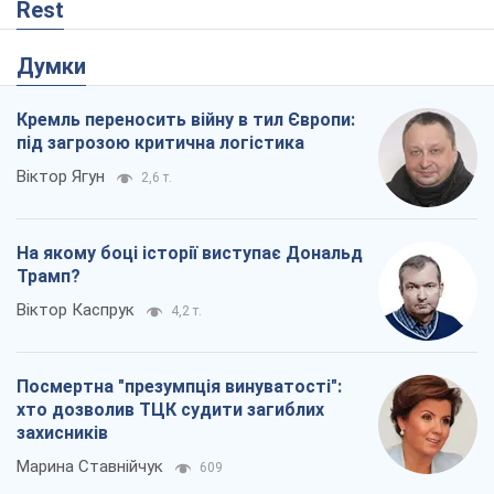
Посмертна "презумпція винуватості":
хто дозволив ТЦК судити загиблих
захисників
Марина Ставнійчук
609
Росія прагне деморалізувати
український тил. Що варто собі