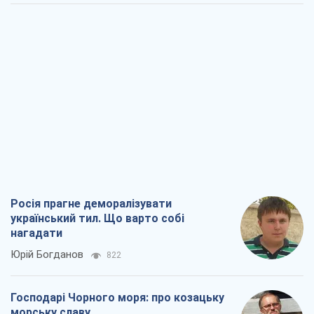
нагадати
Юрій Богданов
822
Господарі Чорного моря: про козацьку
морську славу
Юрій Кирпичов
804
"Покоління олів'є": звичка до
російського виявилася сильнішою за
війну
Руслан Горовий
3,6 т.
Ось кінцева мета російського
масованого удару
Ігор Чернецький
4,8 т.