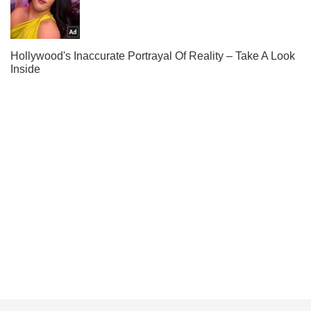
Тисни! Підписуйся! Читай тільки найкраще!
Підписатись
Підписатись
Кримінальні новини
Під Мар'їнка на...
Важливе