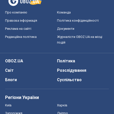
Регіони України
Київ
Харків
Запоріжжя
Дніпро
Черкаси
Спорт
Футбол
Баскетбол
Хокей
Бокс
Формула-1
Моя школа
ГДЗ
Підручники
Онлайн уроки
ДПА