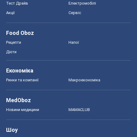
MedOboz
Новини медицини
MAMACLUB
Шоу
Афіша
Плітки
Краса
Мода
Жіночий журнал