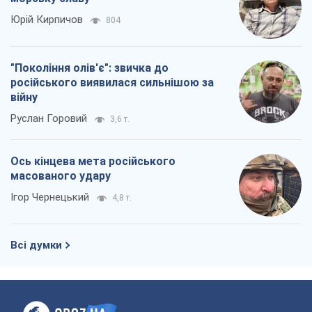
Всі думки
Про компанію
Команда
Правова інформація
Політика конфіденційності
Реклама на сайті
Документи
Редакційна політика
Журналісти OBOZ.UA на місці
подій
OBOZ.UA
Політика
Світ
Розслідування
Блоги
Суспільство