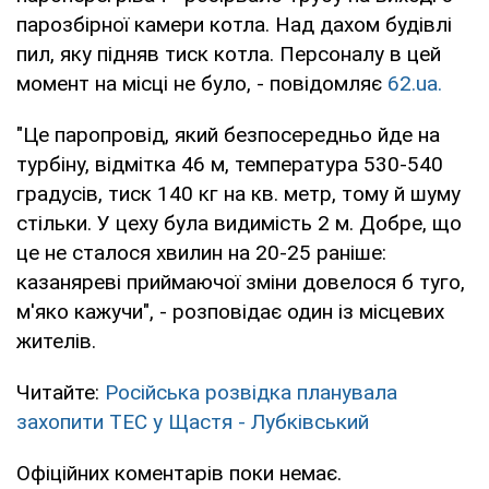
парозбірної камери котла. Над дахом будівлі
пил, яку підняв тиск котла. Персоналу в цей
момент на місці не було, - повідомляє
62.ua.
"Це паропровід, який безпосередньо йде на
турбіну, відмітка 46 м, температура 530-540
градусів, тиск 140 кг на кв. метр, тому й шуму
стільки. У цеху була видимість 2 м. Добре, що
це не сталося хвилин на 20-25 раніше:
казаняреві приймаючої зміни довелося б туго,
м'яко кажучи", - розповідає один із місцевих
жителів.
Читайте:
Російська розвідка планувала
захопити ТЕС у Щастя - Лубківський
Офіційних коментарів поки немає.