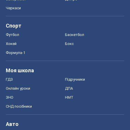
ЗНО
НМТ
СНД посібники
Авто
Тест Драйв
Електромобілі
Акції
Сервіс
Food Oboz
Рецепти
Напої
Дієти
Економіка
Ринки та компанії
Макроекономіка