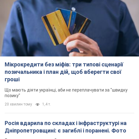
20 хвилин тому
1,4 т.
Росія вдарила по складах і інфраструктурі на
Дніпропетровщині: є загиблі і поранені. Фото
Заигнуло четверо людей
2 години тому
5,6 т.
Зеленський зібрав нараду щодо підготовки
української балістики та антибалістичної
програми FREYJA: які рішення готуються
У Києві розраховують на успішне завершення проєкту FREYJA
годину тому
26,4 т.