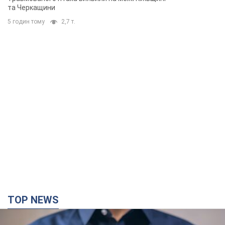
TOP NEWS
Мікрокредити без міфів: три типові сценарії
позичальника і план дій, щоб вберегти свої
гроші
Що мають діяти українці, аби не переплачувати за "швидку
позику"