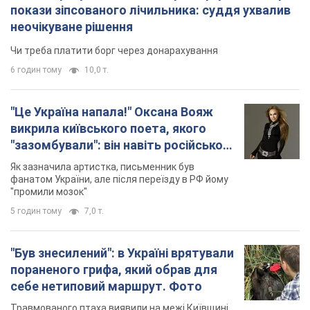
"Був знесилений": в Україні врятували
пораненого грифа, який обрав для
себе нетиповий маршрут. Фото
Травмованого птаха виявили на межі Київщині
та Черкащини
5 годин тому
2,7 т.