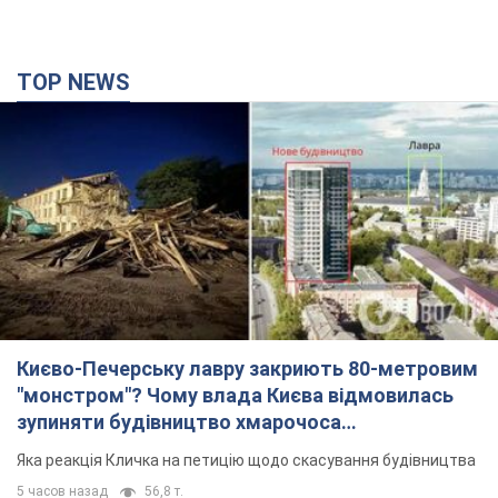
TOP NEWS
Києво-Печерську лавру закриють 80-метровим
"монстром"? Чому влада Києва відмовилась
зупиняти будівництво хмарочоса
"московського вірянина"
Яка реакція Кличка на петицію щодо скасування будівництва
5 часов назад
56,8 т.