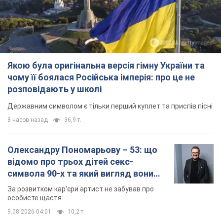
Якою була оригінальна версія гімну України та
чому її боялася Російська імперія: про це не
розповідають у школі
Державним символом є тільки перший куплет та приспів пісні
8 часов назад
36,9 т.
Олександру Пономарьову – 53: що
відомо про трьох дітей секс-
символа 90-х та який вигляд вони
мають
За розвитком кар'єри артист не забував про
особисте щастя
9.08.2026 04:01
10,2 т.