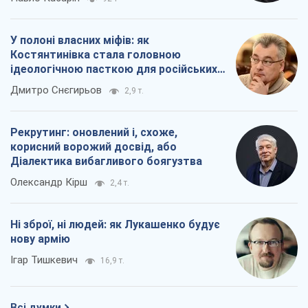
У полоні власних міфів: як
Костянтинівка стала головною
ідеологічною пасткою для російських
окупантів
Дмитро Снєгирьов
2,9 т.
Рекрутинг: оновлений і, схоже,
корисний ворожий досвід, або
Діалектика вибагливого боягузтва
Олександр Кірш
2,4 т.
Ні зброї, ні людей: як Лукашенко будує
нову армію
Ігар Тишкевич
16,9 т.
Всі думки