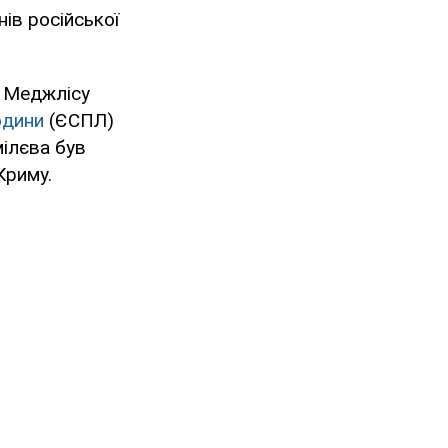
нів російської
а Меджлісу
юдини
(ЄСПЛ)
мілєва був
Криму.