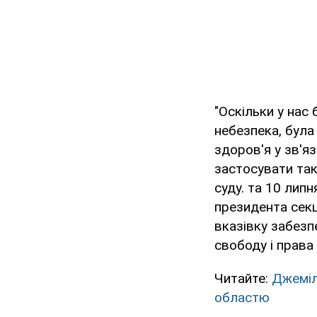
"Оскільки у нас
небезпека, була
здоров'я у зв'я
застосувати так
суду. та 10 лип
президента секці
вказівку забезпе
свободу і права
Читайте:
Джеміл
областю