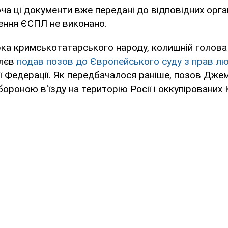
оча ці документи вже передані до відповідних орга
ення ЄСПЛ не виконано.
рка кримськотатарського народу, колишній голов
лєв
подав позов до Європейського суду з прав л
ї Федерації. Як передбачалося раніше, позов Дже
бороною в'їзду на територію Росії і оккупірованих 