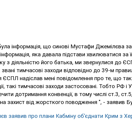
 була інформація, що синові Мустафи Джемілєва з
 інформація, яка давала підстави хвилюватися за її
зку з діяльністю його батька, ми звернулися до Є
 звані тимчасові заходи відповідно до 39-м прав
ня ЄСПЛ надіслав мені повідомлення про те, що та
ї, такі тимчасові заходи застосовані. Тобто РФ і 
чити дотримання конвенції, в тому числі ст.3, ст.5
 на захист від жорсткого поводження ", - заявив Б
єв заявив про плани Кабміну об'єднати Крим з Х