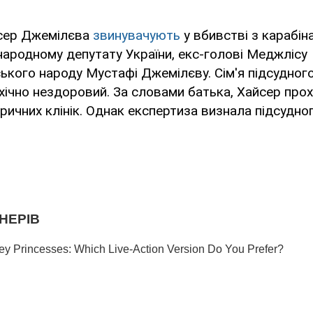
сер Джемілєва
звинувачують
у вбивстві з карабін
 народному депутату України, екс-голові Меджлісу
кого народу Мустафі Джемілєву. Сім'я підсудног
ихічно нездоровий. За словами батька, Хайсер про
тричних клінік. Однак експертиза визнала підсудно