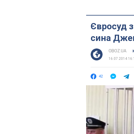
Євросуд з
сина Дже
OBOZ.UA
16.07.2014 16:
42