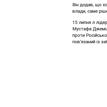
Він додав, що х
влади, саме ріш
15 липня л ліде
Мустафа Джемі
проти Російсько
пов'язаний із за