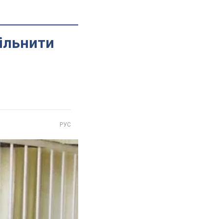
вільнити
РУС