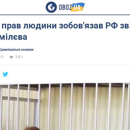
 прав людини зобов'язав РФ з
мілєва
Кримінальні новини
13
5,8 т.