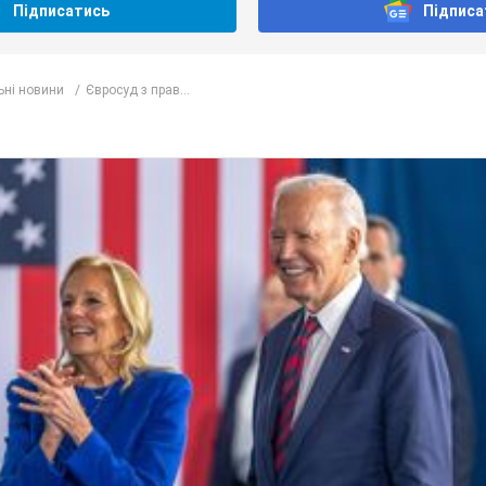
Підписатись
Підписа
ьні новини
Євросуд з прав...