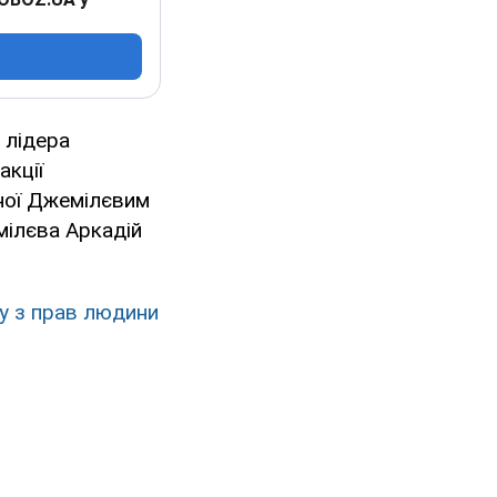
 лідера
акції
ної Джемілєвим
мілєва Аркадій
у з прав людини