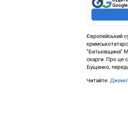
Google
Європейський су
кримськотатарсь
"Батьківщина" 
скарги. Про це 
Бущенко, пере
Читайте:
Джеміл