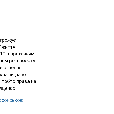
агрожує
 життя і
СПЛ з проханням
илом регламенту
ке рішення
України дано
, тобто права на
ущенко.
ерсонською