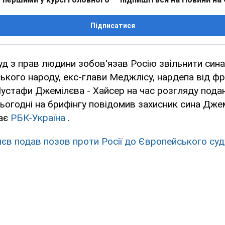
Підписатися
д з прав людини зобов'язав Росію звільнити сина
кого народу, екс-глави Меджлісу, нардепа від фр
Мустафи Джемілєва - Хайсер на час розгляду пода
сьогодні на брифінгу повідомив захисник сина Дже
дає
РБК-Україна
.
єв подав позов проти Росії до Європейського суд