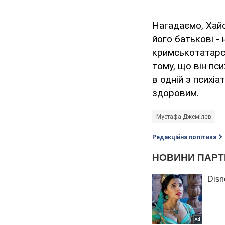
Нагадаємо, Хай
його батькові -
кримськотатарсь
тому, що він пс
в одній з психіа
здоровим.
Мустафа Джемілєв
Редакційна політика