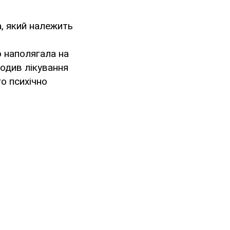
а, який належить
о наполягала на
ходив лікування
го психічно