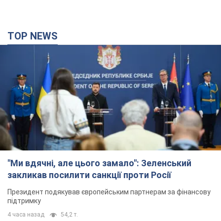
TOP NEWS
"Ми вдячні, але цього замало": Зеленський
закликав посилити санкції проти Росії
Президент подякував європейським партнерам за фінансову
підтримку
4 часа назад
54,2 т.