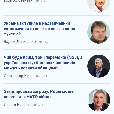
Юрій Хрістензен
7,2 т.
Україна вступила в надзвичайний
економічний стан. Чи є світло вкінці
тунелю?
Вадим Денисенко
6,2 т.
Чий буде Крим, той і переможе (NSJ), а
українських футбольних чиновників
можуть назвати вбивцями
Олександр Кірш
6,0 т.
Захід проспав загрозу: Росія може
перевірити НАТО війною
Леонід Невзлін
7,8 т.