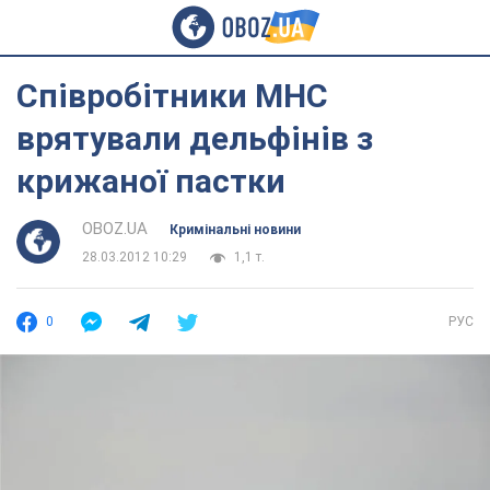
Співробітники МНС
врятували дельфінів з
крижаної пастки
OBOZ.UA
Кримінальні новини
28.03.2012 10:29
1,1 т.
0
РУС