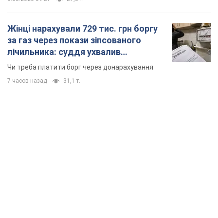
Жінці нарахували 729 тис. грн боргу
за газ через покази зіпсованого
лічильника: суддя ухвалив
неочікуване рішення
Чи треба платити борг через донарахування
7 часов назад
31,1 т.