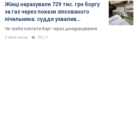
Жінці нарахували 729 тис. грн боргу
за газ через покази зіпсованого
лічильника: суддя ухвалив
неочікуване рішення
Чи треба платити борг через донарахування
2 часа назад
30,1 т.