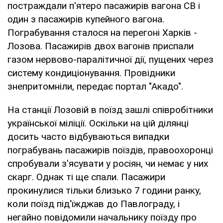
постраждали п'ятеро пасажирів вагона СВ і
один з пасажирів купейного вагона.
Пограбування сталося на перегоні Харків -
Лозова. Пасажирів двох вагонів приспали
газом нервово-паралітичної дії, пущених через
систему кондиціонування. Провідники
знепритомніли, передає портал "Акадо".
На станції Лозовій в поїзд зашлі співробітники
української міліції. Оскільки на цій ділянці
досить часто відбуваються випадки
пограбувань пасажирів поїздів, правоохоронці
спробували з'ясувати у росіян, чи немає у них
скарг. Однак ті ще спали. Пасажири
прокинулися тільки близько 7 години ранку,
коли поїзд під'їжджав до Павлограду, і
негайно повідомили начальнику поїзду про