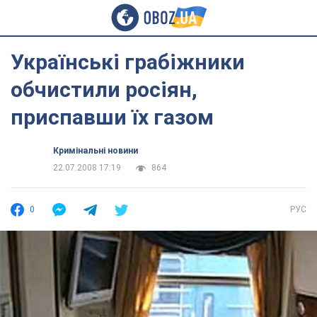
Українські грабіжники
обчистили росіян,
приспавши їх газом
Кримінальні новини
22.07.2008 17:19
864
0
РУС