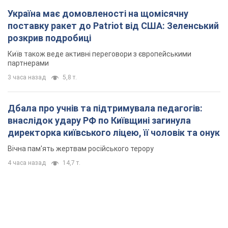
Україна має домовленості на щомісячну
поставку ракет до Patriot від США: Зеленський
розкрив подробиці
Київ також веде активні переговори з європейськими
партнерами
3 часа назад
5,8 т.
Дбала про учнів та підтримувала педагогів:
внаслідок удару РФ по Київщині загинула
директорка київського ліцею, її чоловік та онук
Вічна пам'ять жертвам російського терору
4 часа назад
14,7 т.