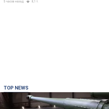
спеки пройшла потужна злива:
дороги перетворились на річки.
Відео
Негода накрила Івано-Франківщину та
курортний Буковель
5 часов назад
9,7 т.
Хорватія принизила збірну Росії зі
спортивної гімнастики, офіційно не
допустивши до чемпіонату Європи
основних спортсменів
Турнір відбудеться в Загребі з 13 по 23 серпня
5 часов назад
8,1 т.