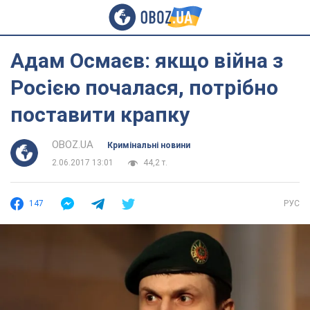
Адам Осмаєв: якщо війна з
Росією почалася, потрібно
поставити крапку
OBOZ.UA
Кримінальні новини
2.06.2017 13:01
44,2 т.
147
РУС