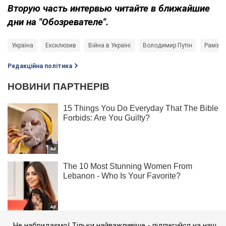
Вторую часть интервью читайте в ближайшие
дни на "Обозревателе".
Україна
Ексклюзив
Війна в Україні
Володимир Путін
Рамзан
Редакційна політика