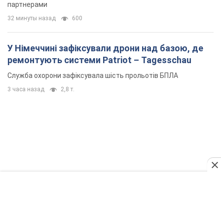
залишився майже без ракет: як бути Україні?
Інтерв’ю з Мельником
Думка, що в Росії закінчаться балістичні ракети, вкрай
небезпечна, наголосив експерт
3 часа назад
16,4 т.
Україна має домовленості на щомісячну
поставку ракет до Patriot від США: Зеленський
розкрив подробиці
Київ також веде активні переговори з європейськими
партнерами
32 минуты назад
600
У Німеччині зафіксували дрони над базою, де
ремонтують системи Patriot – Tagesschau
Служба охорони зафіксувала шість прольотів БПЛА