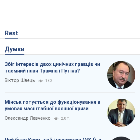
Rest
Думки
Збіг інтересів двох цинічних гравців чи
таємний план Трампа і Путіна?
Віктор Швець
180
Мінськ готується до функціонування в
умовах масштабної воєнної кризи
Олександр Левченко
2,0 т.
Чий буде Крим, той і переможе (NSJ), а