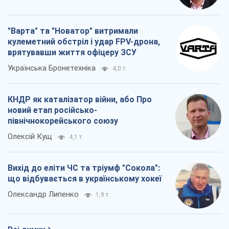
"Варта" та "Новатор" витримали
кулеметний обстріл і удар FPV-дрона,
врятувавши життя офіцеру ЗСУ
Українська Бронетехніка
4,0 т.
КНДР як каталізатор війни, або Про
новий етап російсько-
північнокорейського союзу
Олексій Кущ
4,1 т.
Вихід до еліти ЧС та тріумф "Сокола":
що відбувається в українському хокеї
Олександр Липенко
1,9 т.