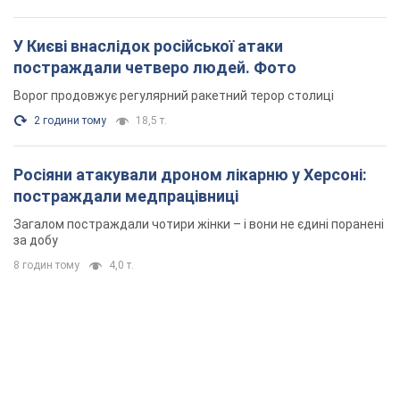
У Києві внаслідок російської атаки
постраждали четверо людей. Фото
Ворог продовжує регулярний ракетний терор столиці
2 години тому
18,5 т.
Росіяни атакували дроном лікарню у Херсоні:
постраждали медпрацівниці
Загалом постраждали чотири жінки – і вони не єдині поранені
за добу
8 годин тому
4,0 т.