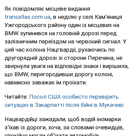
Як повідомляє місцеве видання
transatlas.com.ua
, в неділю у селі Кам'яниця
Ужгородського району один із місцевих на
BMW зупинився на головній дорозі перед
залізничним переїздом на червоний сигнал. У
цей час колона Нацгвардії, рухаючись по
другорядній дорозі зі сторони Перечина, не
звернула уваги на відповідні знаки і вирішила,
що BMW, перегородивши дорогу колоні,
навмисно заважає їм проїхати.
Читайте:
Посол США особисто перевірить
ситуацію в Закарпатті після бійні в Мукачеві
Нацвардійці зажадали, щоб водій іномарки
з'їхав із дороги, хоча, за словами очевидців,
спокійно могли об'їхати автомобіль.