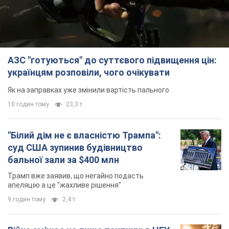
АЗС "готуються" до суттєвого підвищення цін:
українцям розповіли, чого очікувати
Як на заправках уже змінили вартість пального
10 годин тому
23,3 т.
"Білий дім не є власністю Трампа":
суд США зупинив будівництво
бальної зали за $400 млн
Трамп вже заявив, що негайно подасть
апеляцію а це "жахливе рішення"
9 годин тому
2,4 т.