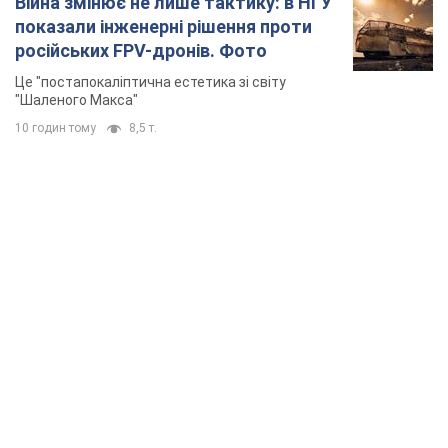
Війна змінює не лише тактику: в НГУ
показали інженерні рішення проти
російських FPV-дронів. Фото
Це "постапокаліптична естетика зі світу
"Шаленого Макса"
10 годин тому
8,5 т.