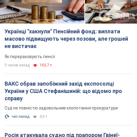
Українці "хакнули" Пенсійний фонд: виплати
масово підвищують через позови, але грошей
не вистачає
Як перераховують пенсії
5 часов назад
102,7 т.
ВАКС обрав запобіжний захід експосолці
України у США Стефанішиній: що відомо про
справу
Суд не повністю задовольнив клопотання прокуратури
час назад
4,0 т.
Росія атакувала судно під прапором Гвінеї-