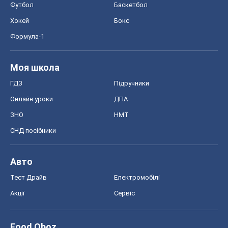
Футбол
Баскетбол
Хокей
Бокс
Формула-1
Моя школа
ГДЗ
Підручники
Онлайн уроки
ДПА
ЗНО
НМТ
СНД посібники
Авто
Тест Драйв
Електромобілі
Акції
Сервіс
Food Oboz