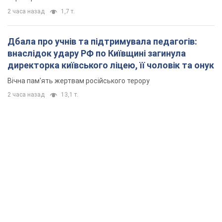
2 часа назад
1,7 т.
Дбала про учнів та підтримувала педагогів:
внаслідок удару РФ по Київщині загинула
директорка київського ліцею, її чоловік та онук
Вічна пам'ять жертвам російського терору
2 часа назад
13,1 т.