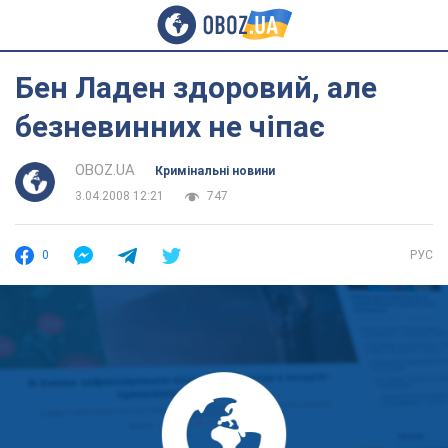
Бен Ладен здоровий, але
безневинних не чіпає
OBOZ.UA
Кримінальні новини
3.04.2008 12:21
747
0
РУС