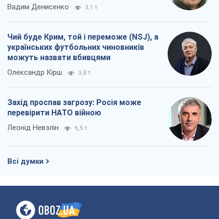
Вадим Денисенко
3,1 т.
Чий буде Крим, той і переможе (NSJ), а
українських футбольних чиновників
можуть назвати вбивцями
Олександр Кірш
3,8 т.
Захід проспав загрозу: Росія може
перевірити НАТО війною
Леонід Невзлін
6,5 т.
Всі думки