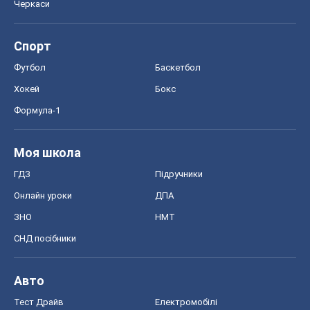
Черкаси
Спорт
Футбол
Баскетбол
Хокей
Бокс
Формула-1
Моя школа
ГДЗ
Підручники
Онлайн уроки
ДПА
ЗНО
НМТ
СНД посібники
Авто
Тест Драйв
Електромобілі