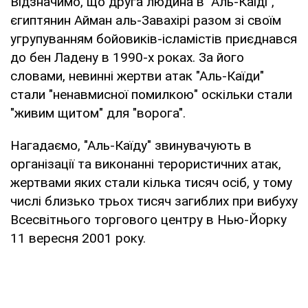
Відзначимо, що друга людина в "Аль-Каїді",
єгиптянин Айман аль-Завахірі разом зі своїм
угрупуванням бойовиків-ісламістів приєднався
до бен Ладену в 1990-х роках. За його
словами, невинні жертви атак "Аль-Каїди"
стали "ненавмисної помилкою" оскільки стали
"живим щитом" для "ворога".
Нагадаємо, "Аль-Каїду" звинувачують в
організації та виконанні терористичних атак,
жертвами яких стали кілька тисяч осіб, у тому
числі близько трьох тисяч загиблих при вибуху
Всесвітнього торгового центру в Нью-Йорку
11 вересня 2001 року.