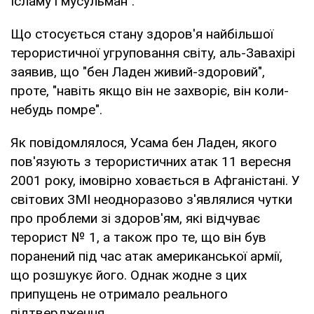
Ісламу і мусульман".
Що стосується стану здоров'я найбільшої
терористичної угруповання світу, аль-Завахірі
заявив, що "бен Ладен живий-здоровий",
проте, "навіть якщо він не захворіє, він коли-
небудь помре".
Як повідомлялося, Усама бен Ладен, якого
пов'язують з терористичних атак 11 вересня
2001 року, імовірно ховається в Афганістані. У
світових ЗМІ неодноразово з'являлися чутки
про проблеми зі здоров'ям, які відчуває
терорист № 1, а також про те, що він був
поранений під час атак американської армії,
що розшукує його. Однак жодне з цих
припущень не отримало реального
підтвердження.