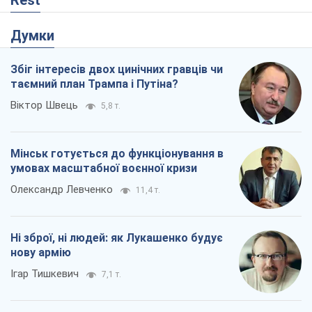
Rest
Думки
Збіг інтересів двох цинічних гравців чи
таємний план Трампа і Путіна?
Віктор Швець
5,8 т.
Мінськ готується до функціонування в
умовах масштабної воєнної кризи
Олександр Левченко
11,4 т.
Ні зброї, ні людей: як Лукашенко будує
нову армію
Ігар Тишкевич
7,1 т.