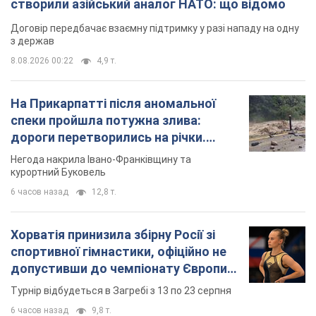
створили азійський аналог НАТО: що відомо
Договір передбачає взаємну підтримку у разі нападу на одну
з держав
8.08.2026 00:22
4,9 т.
На Прикарпатті після аномальної
спеки пройшла потужна злива:
дороги перетворились на річки.
Відео
Негода накрила Івано-Франківщину та
курортний Буковель
6 часов назад
12,8 т.
Хорватія принизила збірну Росії зі
спортивної гімнастики, офіційно не
допустивши до чемпіонату Європи
основних спортсменів
Турнір відбудеться в Загребі з 13 по 23 серпня
6 часов назад
9,8 т.