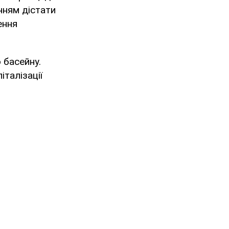
нням дістати
ення
 басейну.
італізації