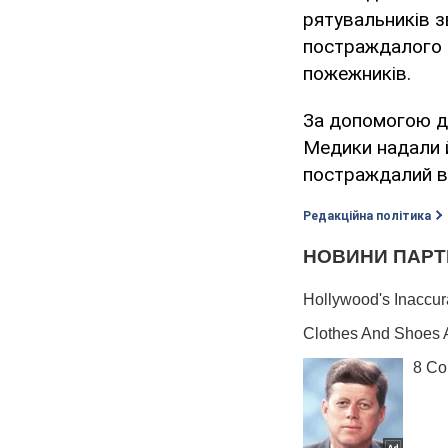
рятувальників з
постраждалого з
пожежників.
За допомогою др
Медики надали
постраждалий в
Редакційна політика