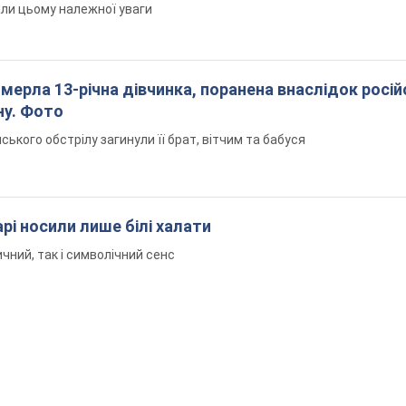
али цьому належної уваги
померла 13-річна дівчинка, поранена внаслідок росій
ну. Фото
йського обстрілу загинули її брат, вітчим та бабуся
рі носили лише білі халати
чний, так і символічний сенс