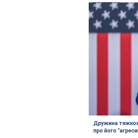
Дружина тяжкох
про його "агреси