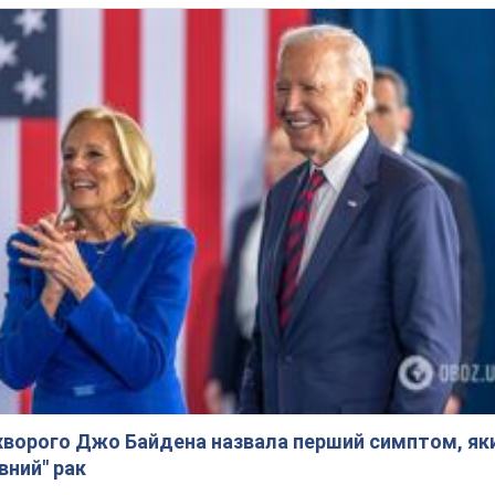
ворого Джо Байдена назвала перший симптом, яки
вний" рак