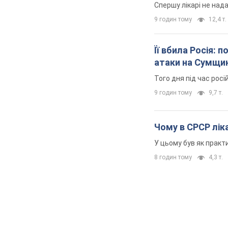
Спершу лікарі не над
9 годин тому
12,4 т.
Її вбила Росія: 
атаки на Сумщи
Того дня під час росі
9 годин тому
9,7 т.
Чому в СРСР ліка
У цьому був як практи
8 годин тому
4,3 т.