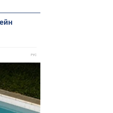
сейн
РУС