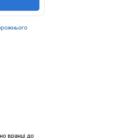
орожнього
но вранці до