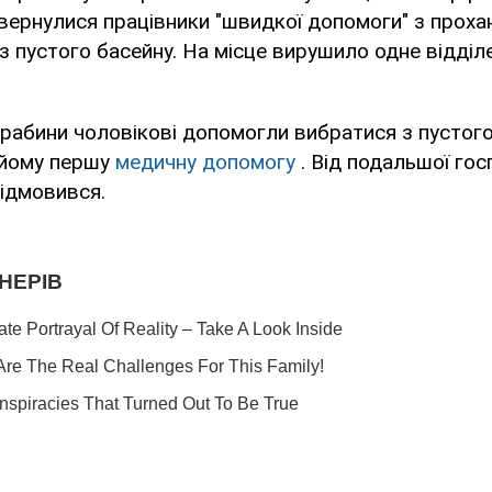
вернулися працівники "швидкої допомоги" з проха
 пустого басейну. На місце вирушило одне відділ
абини чоловікові допомогли вибратися з пустого
 йому першу
медичну допомогу
. Від подальшої госп
ідмовився.