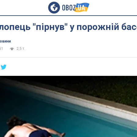
лопець "пірнув" у порожній ба
новини
51
2,5 т.