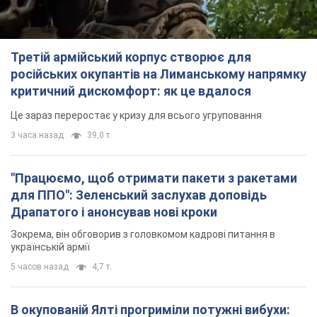
Третій армійський корпус створює для
російських окупантів на Лиманському напрямку
критичний дискомфорт: як це вдалося
Це зараз переростає у кризу для всього угруповання
3 часа назад
39,0 т.
"Працюємо, щоб отримати пакети з ракетами
для ППО": Зеленський заслухав доповідь
Драпатого і анонсував нові кроки
Зокрема, він обговорив з головкомом кадрові питання в
українській армії
5 часов назад
4,7 т.
В окупованій Ялті прогриміли потужні вибухи: