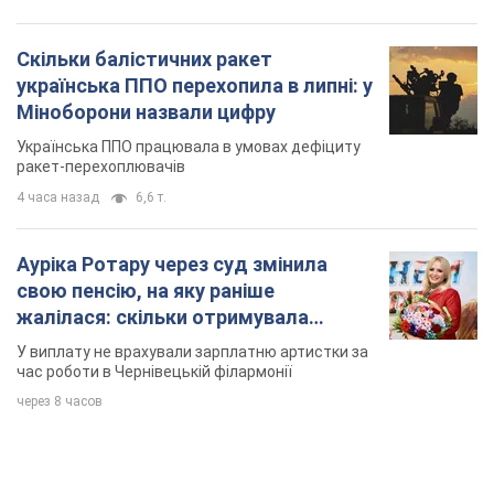
Скільки балістичних ракет
українська ППО перехопила в липні: у
Міноборони назвали цифру
Українська ППО працювала в умовах дефіциту
ракет-перехоплювачів
4 часа назад
6,6 т.
Ауріка Ротару через суд змінила
свою пенсію, на яку раніше
жалілася: скільки отримувала
співачка
У виплату не врахували зарплатню артистки за
час роботи в Чернівецькій філармонії
через 8 часов