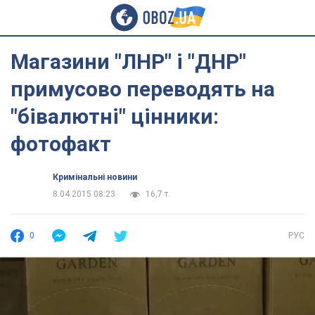
Магазини "ЛНР" і "ДНР"
примусово переводять на
"бівалютні" цінники:
фотофакт
Кримінальні новини
8.04.2015 08:23
16,7 т.
0
РУС