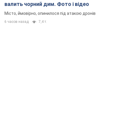
валить чорний дим. Фото і відео
Місто, ймовірно, опинилося під атакою дронів
6 часов назад
7,4 т.