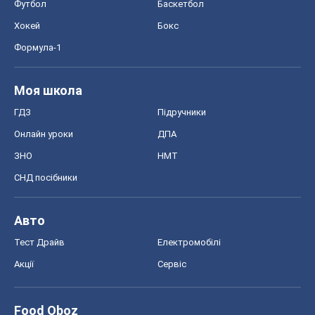
Футбол
Баскетбол
Хокей
Бокс
Формула-1
Моя школа
ГДЗ
Підручники
Онлайн уроки
ДПА
ЗНО
НМТ
СНД посібники
Авто
Тест Драйв
Електромобілі
Акції
Сервіс
Food Oboz