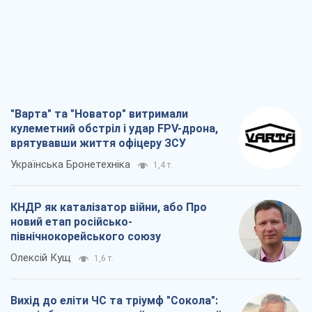
"Варта" та "Новатор" витримали
кулеметний обстріл і удар FPV-дрона,
врятувавши життя офіцеру ЗСУ
Українська Бронетехніка
1,4 т.
КНДР як каталізатор війни, або Про
новий етап російсько-
північнокорейського союзу
Олексій Кущ
1,6 т.
Вихід до еліти ЧС та тріумф "Сокола":