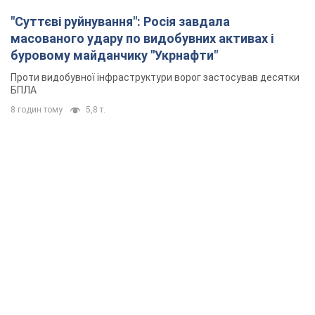
"Суттєві руйнування": Росія завдала
масованого удару по видобувних активах і
буровому майданчику "Укрнафти"
Проти видобувної інфраструктури ворог застосував десятки
БПЛА
8 годин тому
5,8 т.