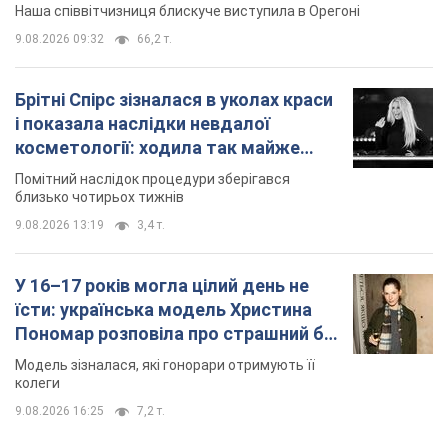
Наша співвітчизниця блискуче виступила в Орегоні
9.08.2026 09:32
66,2 т.
Брітні Спірс зізналася в уколах краси
і показала наслідки невдалої
косметології: ходила так майже
місяць
Помітний наслідок процедури зберігався
близько чотирьох тижнів
9.08.2026 13:19
3,4 т.
У 16–17 років могла цілий день не
їсти: українська модель Христина
Пономар розповіла про страшний бік
модельної кар’єри
Модель зізналася, які гонорари отримують її
колеги
9.08.2026 16:25
7,2 т.