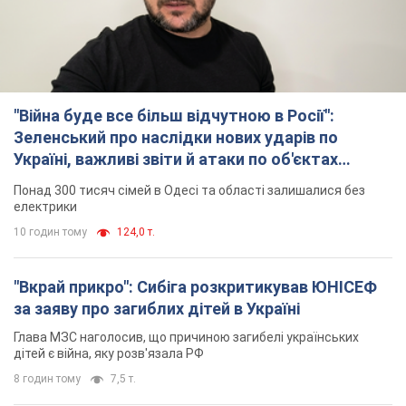
"Війна буде все більш відчутною в Росії":
Зеленський про наслідки нових ударів по
Україні, важливі звіти й атаки по об'єктах
ворога. Відео
Понад 300 тисяч сімей в Одесі та області залишалися без
електрики
10 годин тому
124,0 т.
"Вкрай прикро": Сибіга розкритикував ЮНІСЕФ
за заяву про загиблих дітей в Україні
Глава МЗС наголосив, що причиною загибелі українських
дітей є війна, яку розв'язала РФ
8 годин тому
7,5 т.