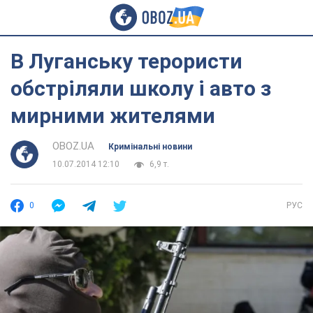
В Луганську терористи
обстріляли школу і авто з
мирними жителями
OBOZ.UA
Кримінальні новини
10.07.2014 12:10
6,9 т.
0
РУС