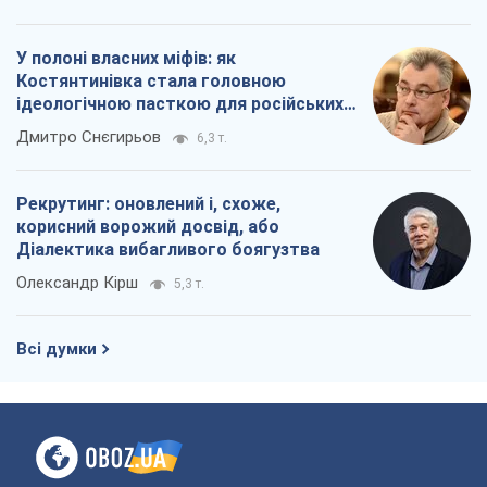
У полоні власних міфів: як
Костянтинівка стала головною
ідеологічною пасткою для російських
окупантів
Дмитро Снєгирьов
6,3 т.
Рекрутинг: оновлений і, схоже,
корисний ворожий досвід, або
Діалектика вибагливого боягузтва
Олександр Кірш
5,3 т.
Всі думки