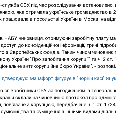
-служба СБУ, під час розслідування встановлено,
нкою, яка отримала українське громадянство в 20
 працювала в посольстві України в Москві на від
 в НАБУ чиновниця, отримуючи заробітну плату ма
 доступ до конфіденційної інформації, тричі підро
го з Європейських фондів. Таким чином чиновник
кону України "Про запобігання корупції" та ч. 2 ст.
ціональне антикорупційне бюро України", - розпові
ідтверджує: Манафорт фігурує в "чорній касі" Яну
о співробітники СБУ за погодженням із Генераль
країни склали на чиновницю протокол про адміні
 пов'язане з корупцією, передбачене ч. 1 ст. 172
умісництва та суміщення з іншими видами діяльн