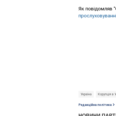
Як повідомляв "
прослуховуванн
Україна
Корупція в У
Редакційна політика