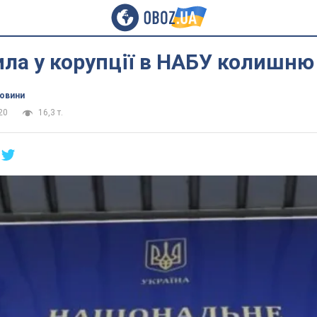
ла у корупції в НАБУ колишню
новини
20
16,3 т.