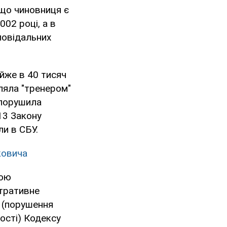
 що чиновниця є
02 році, а в
повідальних
йже в 40 тисяч
бляла "тренером"
 порушила
 13 Закону
ли в СБУ.
ковича
ною
стративне
4 (порушення
ості) Кодексу