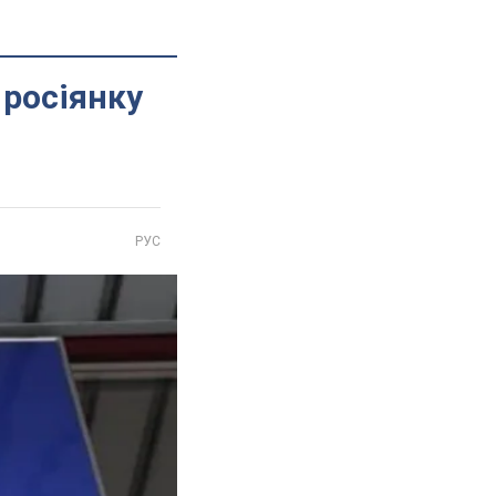
 росіянку
РУС