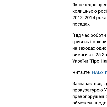
Як передає прес
колишньою росія
2013-2014 роках
посадах.
"Під час роботи
гривень і маючи
на заходах одно
вимоги ст. 25 За
України "Про На
Читайте:
НАБУ п
Зазначається, щ
прокуратурою У
правопорушення,
обмежень щодо с