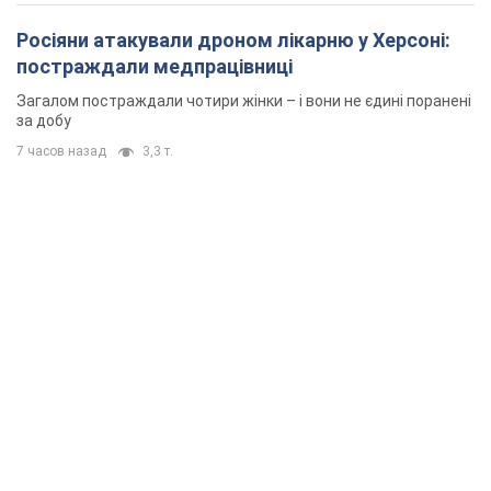
Росіяни атакували дроном лікарню у Херсоні:
постраждали медпрацівниці
Загалом постраждали чотири жінки – і вони не єдині поранені
за добу
7 часов назад
3,3 т.