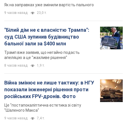
Як на заправках уже змінили вартість пального
9 часов назад
23,0 т.
"Білий дім не є власністю Трампа":
суд США зупинив будівництво
бальної зали за $400 млн
Трамп вже заявив, що негайно подасть
апеляцію а це "жахливе рішення"
8 часов назад
1,9 т.
Війна змінює не лише тактику: в НГУ
показали інженерні рішення проти
російських FPV-дронів. Фото
Це "постапокаліптична естетика зі світу
"Шаленого Макса"
9 часов назад
7,4 т.