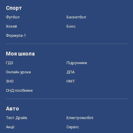
Спорт
Футбол
Баскетбол
Хокей
Бокс
Формула-1
Моя школа
ГДЗ
Підручники
Онлайн уроки
ДПА
ЗНО
НМТ
СНД посібники
Авто
Тест Драйв
Електромобілі
Акції
Сервіс