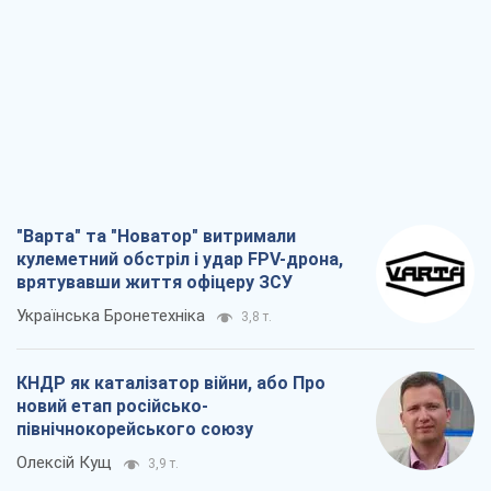
"Варта" та "Новатор" витримали
кулеметний обстріл і удар FPV-дрона,
врятувавши життя офіцеру ЗСУ
Українська Бронетехніка
3,8 т.
КНДР як каталізатор війни, або Про
новий етап російсько-
північнокорейського союзу
Олексій Кущ
3,9 т.