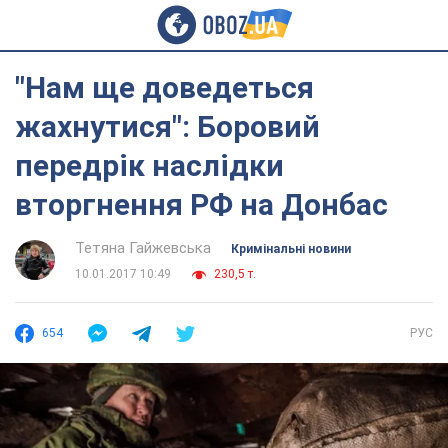
"Нам ще доведеться
жахнутися": Боровий
передрік наслідки
вторгнення РФ на Донбас
Тетяна Гайжевська
Кримінальні новини
10.01.2017 10:49
230,5 т.
654
РУС