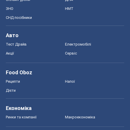
Food Oboz
Рецепти
Напої
Дієти
Економіка
Ринки та компанії
Макроекономіка
MedOboz
Новини медицини
MAMACLUB
Шоу
Афіша
Плітки
Краса
Мода