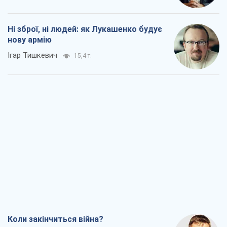
Коли закінчиться війна?
Юрій Хрістензен
10,7 т.
Україна вступила в надзвичайний
економічний стан. Чи є світло вкінці
тунелю?
Вадим Денисенко
8,5 т.