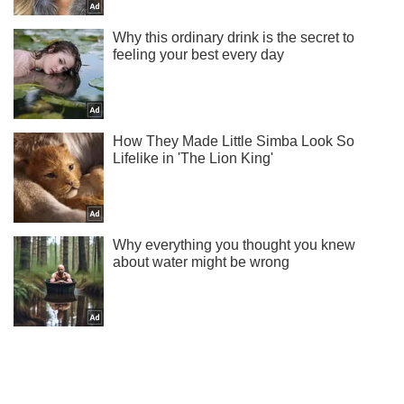
Не набридаємо! Тільки найважливіше - підписуйся на наш
Telegram-канал