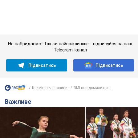
Підписатись
Підписатись
Кримінальні новини
ЗМІ повідомили про...
Важливе
Українська гімнастка вразила президента США
і вперше почула "Слава Україні"! Як склалася
доля Подкопаєвої, яка 30 років тому виграла