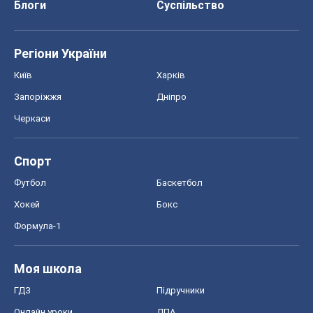
Спорт
Футбол
Баскетбол
Хокей
Бокс
Формула-1
Моя школа
ГДЗ
Підручники
Онлайн уроки
ДПА
ЗНО
НМТ
СНД посібники
Авто
Тест Драйв
Електромобілі
Акції
Сервіс