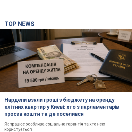
Нардепи взяли гроші з бюджету на оренду
елітних квартир у Києві: хто з парламентарів
просив кошти та де поселився
Як працює особлива соціальна гарантія та хто нею
користується
2 години тому
30,2 т.
Армія Росії здійснила масовану атаку на Одесу:
горіла історична частина міста, є постраждалі.
Фото та відео
Для терору ворог застосував ракети та дрони
годину тому
20,2 т.