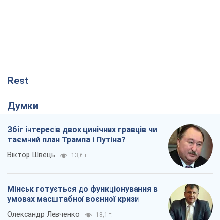
Думки
Збіг інтересів двох цинічних гравців чи
таємний план Трампа і Путіна?
Віктор Швець
13,6 т.
Мінськ готується до функціонування в
умовах масштабної воєнної кризи
Олександр Левченко
18,1 т.
Ні зброї, ні людей: як Лукашенко будує
нову армію
Ігар Тишкевич
15,4 т.