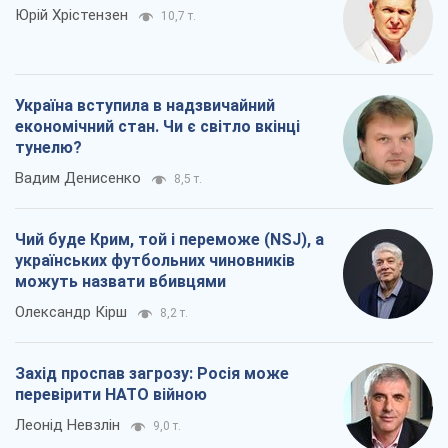
Чий буде Крим, той і переможе (NSJ), а
українських футбольних чиновників
можуть назвати вбивцями
Олександр Кірш
8,2 т.
Захід проспав загрозу: Росія може
перевірити НАТО війною
Леонід Невзлін
9,0 т.
Всі думки
Про компанію
Команда