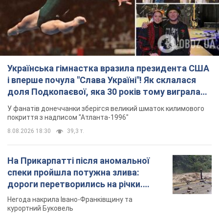
"золото" Олімпіади
У фанатів донеччанки зберігся великий шматок килимового
покриття з надписом "Атланта-1996"
8.08.2026 18:30
39,3 т.
На Прикарпатті після аномальної
спеки пройшла потужна злива:
дороги перетворились на річки.
Відео
Негода накрила Івано-Франківщину та
курортний Буковель
8.08.2026 09:27
40,0 т.
Жінці нарахували 729 тис. грн боргу
за газ через покази зіпсованого
лічильника: суддя ухвалив
неочікуване рішення
Чи треба платити борг через донарахування
8.08.2026 14:43
32,4 т.