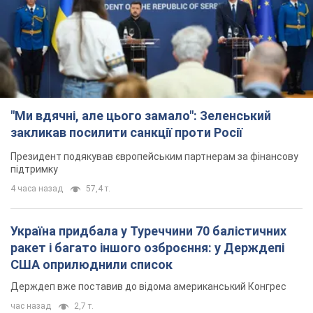
"Ми вдячні, але цього замало": Зеленський
закликав посилити санкції проти Росії
Президент подякував європейським партнерам за фінансову
підтримку
4 часа назад
57,4 т.
Україна придбала у Туреччини 70 балістичних
ракет і багато іншого озброєння: у Держдепі
США оприлюднили список
Держдеп вже поставив до відома американський Конгрес
час назад
2,7 т.