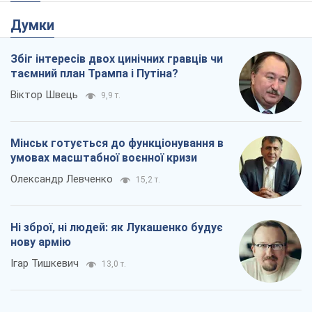
Думки
Збіг інтересів двох цинічних гравців чи
таємний план Трампа і Путіна?
Віктор Швець
9,9 т.
Мінськ готується до функціонування в
умовах масштабної воєнної кризи
Олександр Левченко
15,2 т.
Ні зброї, ні людей: як Лукашенко будує
нову армію
Ігар Тишкевич
13,0 т.