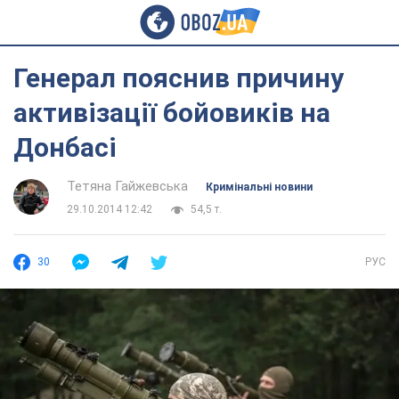
Генерал пояснив причину
активізації бойовиків на
Донбасі
Тетяна Гайжевська
Кримінальні новини
29.10.2014 12:42
54,5 т.
30
РУС