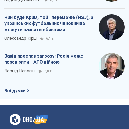
6,2 т.
Чий буде Крим, той і переможе (NSJ), а
українських футбольних чиновників
можуть назвати вбивцями
Олександр Кірш
6,1 т.
Захід проспав загрозу: Росія може
перевірити НАТО війною
Леонід Невзлін
7,8 т.
Всі думки