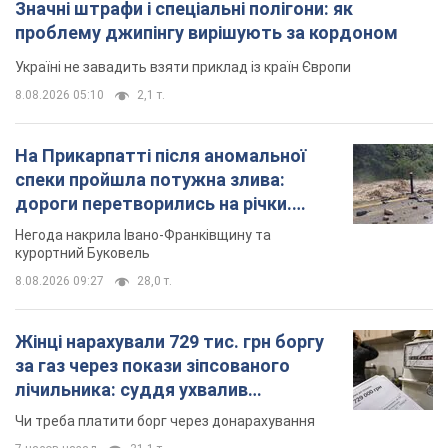
Значні штрафи і спеціальні полігони: як
проблему джипінгу вирішують за кордоном
Україні не завадить взяти приклад із країн Європи
8.08.2026 05:10
2,1 т.
На Прикарпатті після аномальної
спеки пройшла потужна злива:
дороги перетворились на річки.
Відео
Негода накрила Івано-Франківщину та
курортний Буковель
8.08.2026 09:27
28,0 т.
Жінці нарахували 729 тис. грн боргу
за газ через покази зіпсованого
лічильника: суддя ухвалив
неочікуване рішення
Чи треба платити борг через донарахування