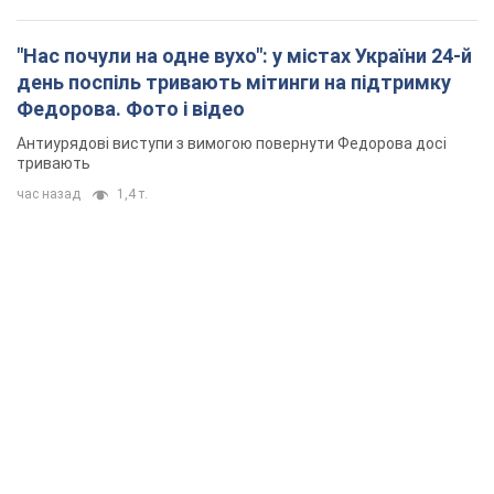
"Нас почули на одне вухо": у містах України 24-й
день поспіль тривають мітинги на підтримку
Федорова. Фото і відео
Антиурядові виступи з вимогою повернути Федорова досі
тривають
час назад
1,4 т.