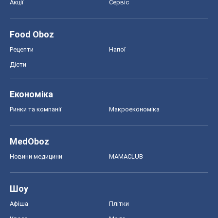
Акції
Сервіс
Food Oboz
Рецепти
Напої
Дієти
Економіка
Ринки та компанії
Макроекономіка
MedOboz
Новини медицини
MAMACLUB
Шоу
Афіша
Плітки