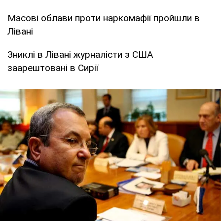
Масові облави проти наркомафії пройшли в
Лівані
Зниклі в Лівані журналісти з США
заарештовані в Сирії