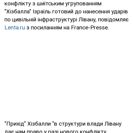
конфлікту з шиїтським угрупованням
"Хізбалла" Ізраїль готовий до нанесення ударів
по цивільній інфраструктурі Лівану, повідомляє
Lenta.ru
з посиланням на France-Presse.
"Прихід" Хізбалли "в структури влади Лівану
дає нам право у разі нового конфлікту