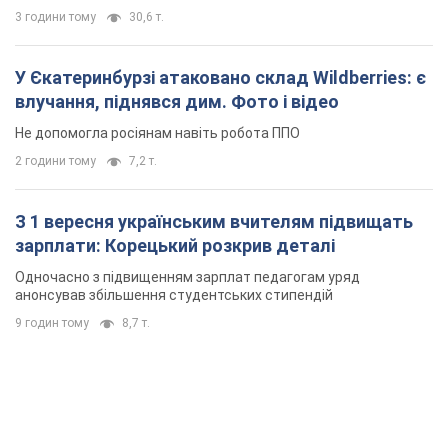
3 години тому
30,6 т.
У Єкатеринбурзі атаковано склад Wildberries: є
влучання, піднявся дим. Фото і відео
Не допомогла росіянам навіть робота ППО
2 години тому
7,2 т.
З 1 вересня українським вчителям підвищать
зарплати: Корецький розкрив деталі
Одночасно з підвищенням зарплат педагогам уряд
анонсував збільшення студентських стипендій
9 годин тому
8,7 т.