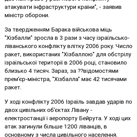
атакувати інфраструктури країни", - заявив
міністр оборони.
За твердженням Барака військова міць
"Хізбалли" зросла в 3 рази з часу ізраїльсько-
ліванського конфлікту влітку 2006 року. Число
ракет, використаних "Хізбаллою" для обстрілу
ізраїльської території в 2006 році, становило
близько 4 тисяч. Зараз, за ??відомостями
прем'єр-міністра, "Хізбалла" має 42 тисячами
ракет.
У ході конфлікту 2006 Ізраїль завдав ударів по
двох цивільних об'єктах Лівану -
електростанції і аеропорту Бейрута. У ході цих
атак загинули більше 1200 ліванців, в
основному з числа цивільного населення.