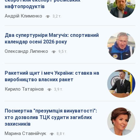
нафтопродуктів
Андрій Клименко
3,2 т.
Два супертурніри Магучіх: спортивний
календар осені 2026 року
Олександр Липенко
9,5 т.
Ракетний щит і меч України: ставка на
виробництво власних ракет
Кирило Татарінов
3,9 т.
Посмертна "презумпція винуватості":
хто дозволив ТЦК судити загиблих
захисників
Марина Ставнійчук
8,8 т.