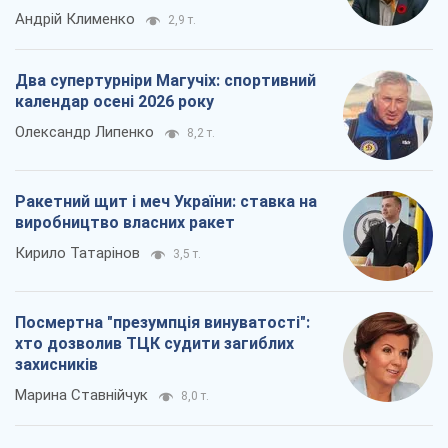
Андрій Клименко
2,9 т.
Два супертурніри Магучіх: спортивний
календар осені 2026 року
Олександр Липенко
8,2 т.
Ракетний щит і меч України: ставка на
виробництво власних ракет
Кирило Татарінов
3,5 т.
Посмертна "презумпція винуватості":
хто дозволив ТЦК судити загиблих
захисників
Марина Ставнійчук
8,0 т.