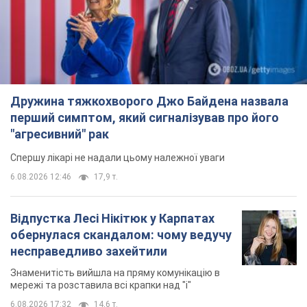
Дружина тяжкохворого Джо Байдена назвала
перший симптом, який сигналізував про його
"агресивний" рак
Спершу лікарі не надали цьому належної уваги
6.08.2026 12:46
17,9 т.
Відпустка Лесі Нікітюк у Карпатах
обернулася скандалом: чому ведучу
несправедливо захейтили
Знаменитість вийшла на пряму комунікацію в
мережі та розставила всі крапки над "і"
6.08.2026 17:32
14,6 т.