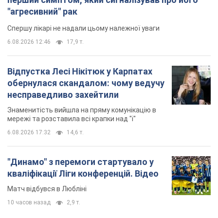
"агресивний" рак
Спершу лікарі не надали цьому належної уваги
6.08.2026 12:46
17,9 т.
Відпустка Лесі Нікітюк у Карпатах
обернулася скандалом: чому ведучу
несправедливо захейтили
Знаменитість вийшла на пряму комунікацію в
мережі та розставила всі крапки над "і"
6.08.2026 17:32
14,6 т.
"Динамо" з перемоги стартувало у
кваліфікації Ліги конференцій. Відео
Матч відбувся в Любліні
10 часов назад
2,9 т.