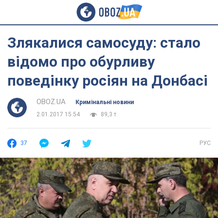
Злякалися самосуду: стало
відомо про обурливу
поведінку росіян на Донбасі
OBOZ.UA
Кримінальні новини
2.01.2017 15:54
89,3 т.
37
РУС