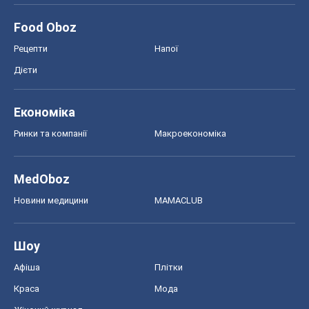
Food Oboz
Рецепти
Напої
Дієти
Економіка
Ринки та компанії
Макроекономіка
MedOboz
Новини медицини
MAMACLUB
Шоу
Афіша
Плітки
Краса
Мода