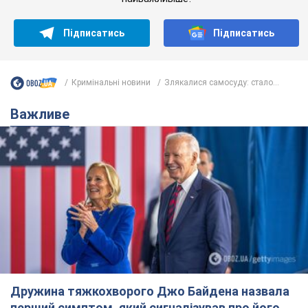
Підписатись
Підписатись
Кримінальні новини
Злякалися самосуду: стало...
Важливе
Дружина тяжкохворого Джо Байдена назвала
перший симптом, який сигналізував про його