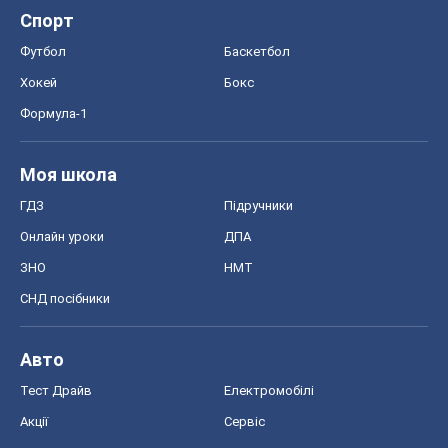
Спорт
Футбол
Баскетбол
Хокей
Бокс
Формула-1
Моя школа
ГДЗ
Підручники
Онлайн уроки
ДПА
ЗНО
НМТ
СНД посібники
Авто
Тест Драйв
Електромобілі
Акції
Сервіс