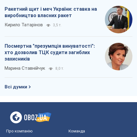
Ракетний щит і меч України: ставка на
виробництво власних ракет
Кирило Татарінов
3,5 т.
Посмертна "презумпція винуватості":
хто дозволив ТЦК судити загиблих
захисників
Марина Ставнійчук
8,0 т.
Всі думки
Про компанію
Команда