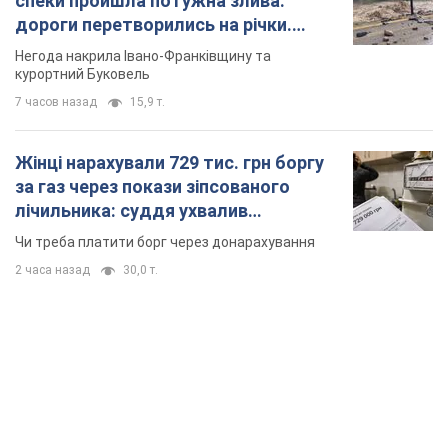
спеки пройшла потужна злива:
дороги перетворились на річки.
Відео
Негода накрила Івано-Франківщину та
курортний Буковель
7 часов назад
15,9 т.
Жінці нарахували 729 тис. грн боргу
за газ через покази зіпсованого
лічильника: суддя ухвалив
неочікуване рішення
Чи треба платити борг через донарахування
2 часа назад
30,0 т.