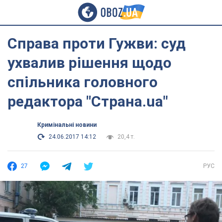
Справа проти Гужви: суд
ухвалив рішення щодо
спільника головного
редактора "Страна.ua"
Кримінальні новини
24.06.2017 14:12
20,4 т.
27
РУС