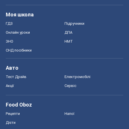
Моя школа
ГДЗ
Підручники
Онлайн уроки
ДПА
ЗНО
НМТ
СНД посібники
Авто
Тест Драйв
Електромобілі
Акції
Сервіс
Food Oboz
Рецепти
Напої
Дієти