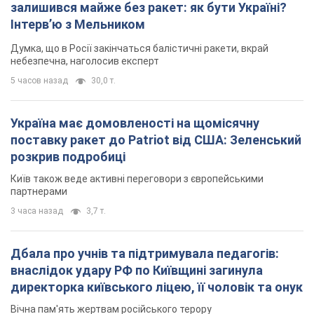
залишився майже без ракет: як бути Україні?
Інтерв’ю з Мельником
Думка, що в Росії закінчаться балістичні ракети, вкрай
небезпечна, наголосив експерт
5 часов назад
30,0 т.
Україна має домовленості на щомісячну
поставку ракет до Patriot від США: Зеленський
розкрив подробиці
Київ також веде активні переговори з європейськими
партнерами
3 часа назад
3,7 т.
Дбала про учнів та підтримувала педагогів:
внаслідок удару РФ по Київщині загинула
директорка київського ліцею, її чоловік та онук
Вічна пам'ять жертвам російського терору