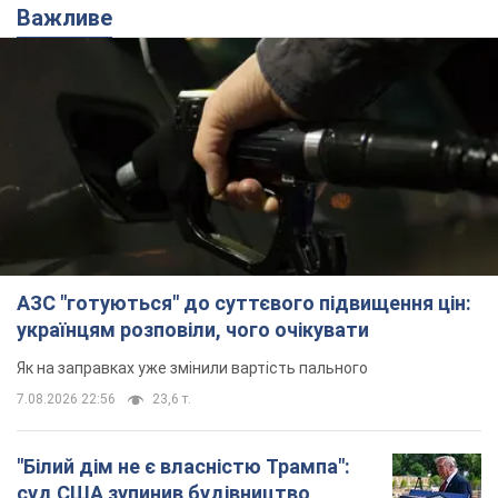
Важливе
АЗС "готуються" до суттєвого підвищення цін:
українцям розповіли, чого очікувати
Як на заправках уже змінили вартість пального
7.08.2026 22:56
23,6 т.
"Білий дім не є власністю Трампа":
суд США зупинив будівництво