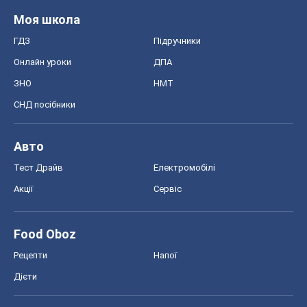
Моя школа
ГДЗ
Підручники
Онлайн уроки
ДПА
ЗНО
НМТ
СНД посібники
Авто
Тест Драйв
Електромобілі
Акції
Сервіс
Food Oboz
Рецепти
Напої
Дієти