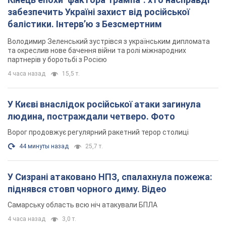
забезпечить Україні захист від російської
балістики. Інтерв’ю з Безсмертним
Володимир Зеленський зустрівся з українським дипломата
та окреслив нове бачення війни та ролі міжнародних
партнерів у боротьбі з Росією
4 часа назад
15,5 т.
У Києві внаслідок російської атаки загинула
людина, постраждали четверо. Фото
Ворог продовжує регулярний ракетний терор столиці
44 минуты назад
25,7 т.
У Сизрані атаковано НПЗ, спалахнула пожежа:
піднявся стовп чорного диму. Відео
Самарську область всю ніч атакували БПЛА
4 часа назад
3,0 т.