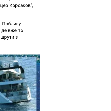
іцер Корсаков",
в. Поблизу
і де вже 16
ршрути з