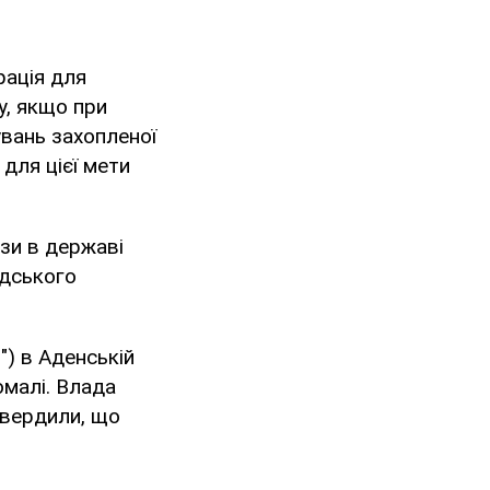
рація для
у, якщо при
увань захопленої
для цієї мети
ази в державі
адського
") в Аденській
омалі. Влада
твердили, що