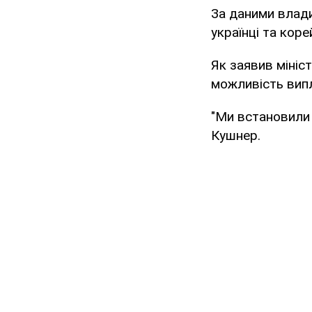
За даними влади
українці та корей
Як заявив мініс
можливість випл
"Ми встановили 
Кушнер.