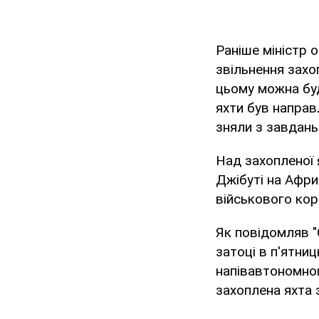
Раніше міністр 
звільнення захо
цьому можна буд
яхти був направ
зняли з завдань
Над захопленої 
Джібуті на Афри
військового кор
Як повідомляв "
затоці в п'ятниц
напівавтономною
захоплена яхта з