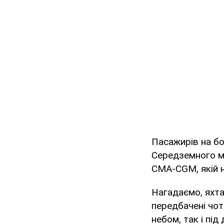
Пасажирів на бо
Середземного мо
CMA-CGM, якій н
Нагадаємо, яхта
передбачені чот
небом, так і під