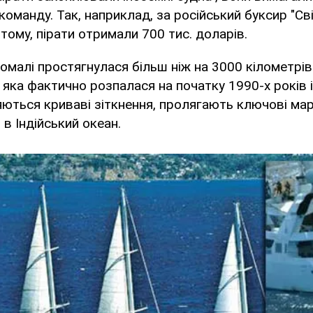
 команду. Так, наприклад, за російський буксир "Св
тому, пірати отримали 700 тис. доларів.
Сомалі простягнулася більш ніж на 3000 кілометрі
, яка фактично розпалася на початку 1990-х років 
яються криваві зіткнення, пролягають ключові ма
в Індійський океан.