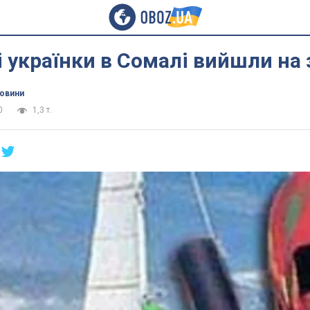
 українки в Сомалі вийшли на 
новини
0
1,3 т.