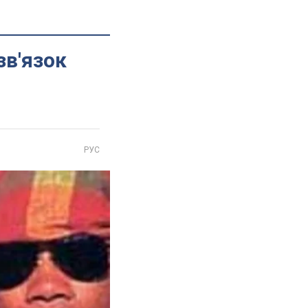
зв'язок
РУС