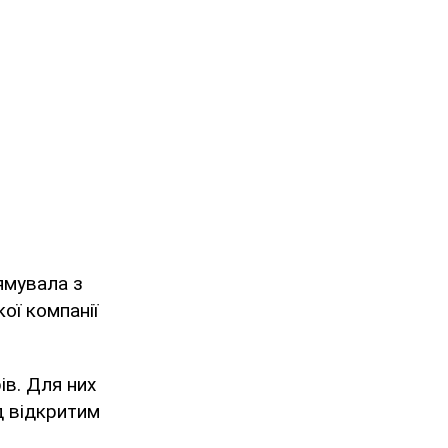
ямувала з
ої компанії
ів. Для них
д відкритим