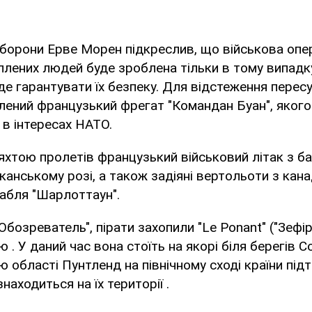
оборони Ерве Морен підкреслив, що військова опе
плених людей буде зроблена тільки в тому випадк
е гарантувати їх безпеку. Для відстеження перес
лений французький фрегат "Командан Буан", якого 
 в інтересах НАТО.
яхтою пролетів французький військовий літак з б
канському розі, а також задіяні вертольоти з кан
абля "Шарлоттаун".
Обозреватель", пірати захопили "Le Ponant" ("Зефір
ю . У даний час вона стоїть на якорі біля берегів С
 області Пунтленд на північному сході країни під
находиться на їх території .