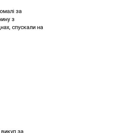
омалі за
нину з
нах, спускали на
 викуп за