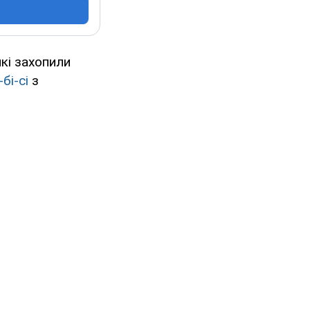
які захопили
-бі-сі
з