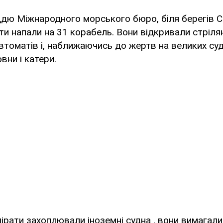
ддю Міжнародного морського бюро, біля берегів С
ати напали на 31 корабель. Вони відкривали стріля
автоматів і, наближаючись до жертв на великих суд
вни і катери.
пірати захоплювали іноземні судна , вони вимагали