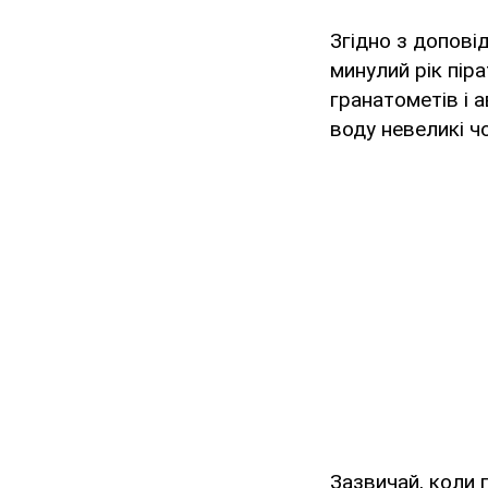
Згідно з допові
минулий рік пір
гранатометів і 
воду невеликі чо
Зазвичай, коли 