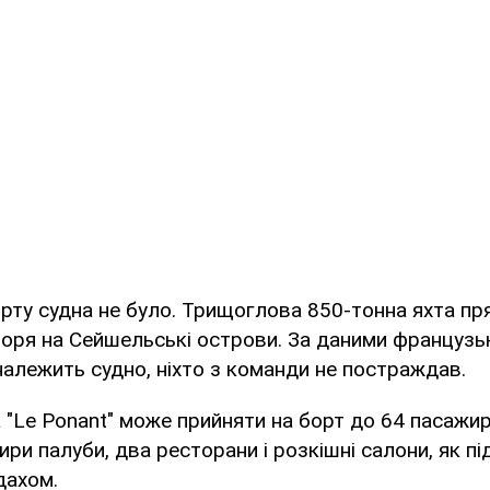
рту судна не було. Трищоглова 850-тонна яхта пр
ря на Сейшельські острови. За даними французьк
алежить судно, ніхто з команди не постраждав.
 "Le Ponant" може прийняти на борт до 64 пасажир
ири палуби, два ресторани і розкішні салони, як пі
 дахом.