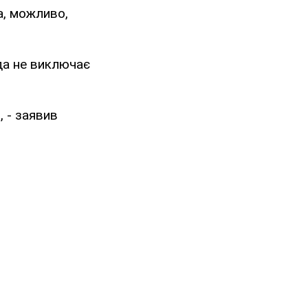
а, можливо,
да не виключає
, - заявив