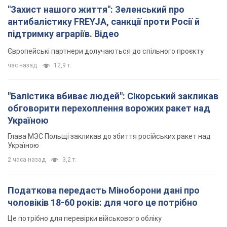
"Захист нашого життя": Зеленський про
антибалістику FREYJA, санкції проти Росії й
підтримку аграріїв. Відео
Європейські партнери долучаються до спільного проєкту
час назад
12,9 т.
"Балістика вбиває людей": Сікорський закликав
обговорити перехоплення ворожих ракет над
Україною
Глава МЗС Польщі закликав до збиття російських ракет над
Україною
2 часа назад
3,2 т.
Податкова передасть Міноборони дані про
чоловіків 18-60 років: для чого це потрібно
Це потрібно для перевірки військового обліку