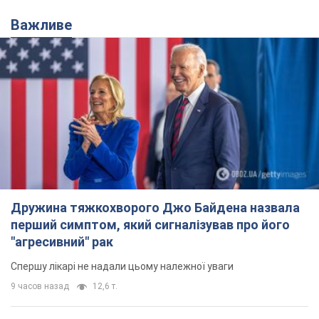
Важливе
Дружина тяжкохворого Джо Байдена назвала
перший симптом, який сигналізував про його
"агресивний" рак
Спершу лікарі не надали цьому належної уваги
9 часов назад
12,6 т.