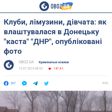
Клуби, лімузини, дівчата: як
влаштувалася в Донецьку
"каста" "ДНР", опубліковані
фото
OBOZ.UA
Кримінальні новини
15.07.2015 08:53
147,4 т.
307
РУС