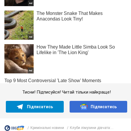
Тисни! Підписуйся! Читай тільки найкраще!
Підписатись
Підписатись
Кримінальні новини
Клуби лімузини дівчата:...