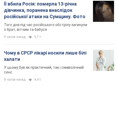
Її вбила Росія: померла 13-річна
дівчинка, поранена внаслідок
російської атаки на Сумщину. Фото
Того дня під час російського обстрілу загинули
її брат, вітчим та бабуся
9 часов назад
9,7 т.
Чому в СРСР лікарі носили лише білі
халати
У цьому був як практичний, так і символічний
сенс
8 часов назад
4,4 т.