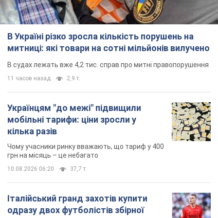
В Україні різко зросла кількість порушень на
митниці: які товари на сотні мільйонів вилучено
В судах лежать вже 4,2 тис. справ про митні правопорушення
11 часов назад
2,9 т.
Українцям "до межі" підвищили
мобільні тарифи: ціни зросли у
кілька разів
Чому учасники ринку вважають, що тариф у 400
грн на місяць – це небагато
10.08.2026 06:20
37,7 т.
Італійський гранд захотів купити
одразу двох футболістів збірної