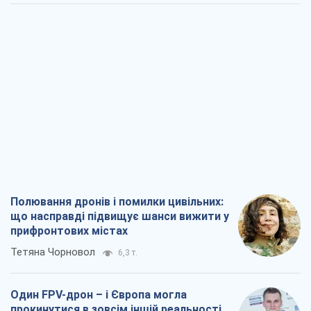
Полювання дронів і помилки цивільних:
що насправді підвищує шанси вижити у
прифронтових містах
Тетяна Чорновол
6,3 т.
Один FPV-дрон – і Європа могла
прокинутися в зовсім іншій реальності