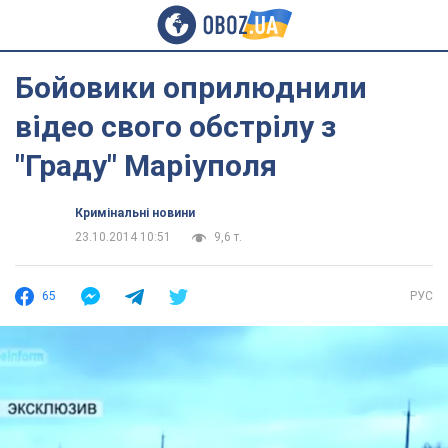
Бойовики оприлюднили
відео свого обстрілу з
"Граду" Маріуполя
Кримінальні новини
23.10.2014 10:51
9,6 т.
65
РУС