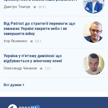
Дмитро Томчук
20,9 т.
Від Patriot до стратегії перемоги: що
заважає Україні закрити небо і як
завершити війну
Ігор Яковенко
5,6 т.
Україна у п’ятому дивізіоні: що
відбувається у жіночому хокеї
Олександр Чеканов
1,5 т.
Всі думки