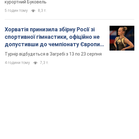
курортний Буковель
5 годин тому
8,3 т.
Хорватія принизила збірну Росії зі
спортивної гімнастики, офіційно не
допустивши до чемпіонату Європи
основних спортсменів
Турнір відбудеться в Загребі з 13 по 23 серпня
4 години тому
7,3 т.