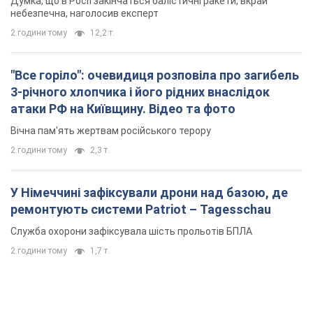
Думка, що в Росії закінчаться балістичні ракети, вкрай
небезпечна, наголосив експерт
2 години тому
12,2 т.
"Все горіло": очевидиця розповіла про загибель
3-річного хлопчика і його рідних внаслідок
атаки РФ на Київщину. Відео та фото
Вічна пам'ять жертвам російського терору
2 години тому
2,3 т.
У Німеччині зафіксували дрони над базою, де
ремонтують системи Patriot – Tagesschau
Служба охорони зафіксувала шість прольотів БПЛА
2 години тому
1,7 т.