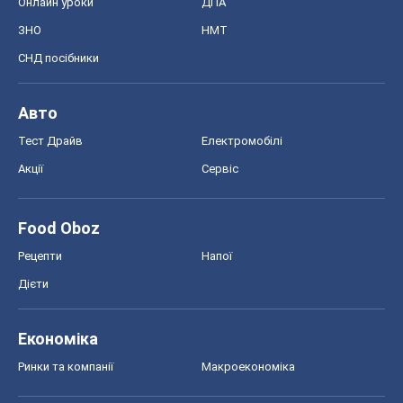
Онлайн уроки
ДПА
ЗНО
НМТ
СНД посібники
Авто
Тест Драйв
Електромобілі
Акції
Сервіс
Food Oboz
Рецепти
Напої
Дієти
Економіка
Ринки та компанії
Макроекономіка