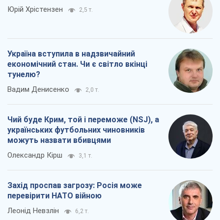
Юрій Хрістензен
2,5 т.
Україна вступила в надзвичайний
економічний стан. Чи є світло вкінці
тунелю?
Вадим Денисенко
2,0 т.
Чий буде Крим, той і переможе (NSJ), а
українських футбольних чиновників
можуть назвати вбивцями
Олександр Кірш
3,1 т.
Захід проспав загрозу: Росія може
перевірити НАТО війною
Леонід Невзлін
6,2 т.