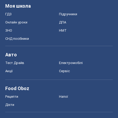
Моя школа
ГДЗ
Підручники
Онлайн уроки
ДПА
ЗНО
НМТ
СНД посібники
Авто
Тест Драйв
Електромобілі
Акції
Сервіс
Food Oboz
Рецепти
Напої
Дієти