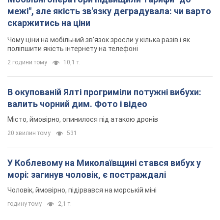
межі", але якість зв'язку деградувала: чи варто
скаржитись на ціни
Чому ціни на мобільний зв'язок зросли у кілька разів і як
поліпшити якість інтернету на телефоні
2 години тому
10,1 т.
В окупованій Ялті прогриміли потужні вибухи:
валить чорний дим. Фото і відео
Місто, ймовірно, опинилося під атакою дронів
20 хвилин тому
531
У Коблевому на Миколаївщині стався вибух у
морі: загинув чоловік, є постраждалі
Чоловік, ймовірно, підірвався на морській міні
годину тому
2,1 т.