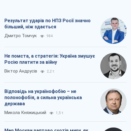
Результат ударів по НПЗ Росії значно
більший, ніж здається
Дмитро Томчук
984
Не помста, а стратегія: Україна змушує
Росію платити за війну
Віктор Андрусів
2,2 т.
Відповідь на українофобію – не
полонофобія, а сильна українська
держава
Микола Княжицький
1,5 т.
Мер Москви раптово схотів миру, як