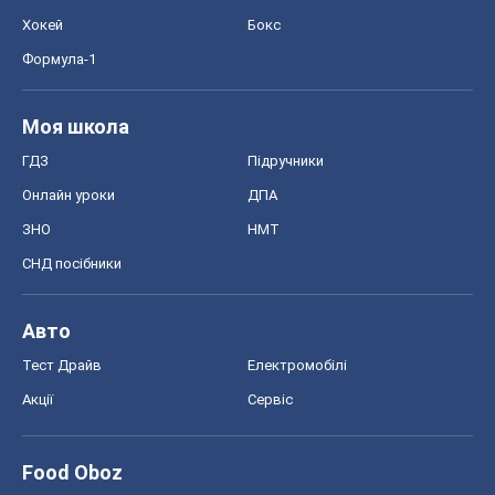
Хокей
Бокс
Формула-1
Моя школа
ГДЗ
Підручники
Онлайн уроки
ДПА
ЗНО
НМТ
СНД посібники
Авто
Тест Драйв
Електромобілі
Акції
Сервіс
Food Oboz