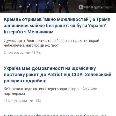
Кремль отримав "вікно можливостей", а Трамп
залишився майже без ракет: як бути Україні?
Інтерв’ю з Мельником
Думка, що в Росії закінчаться балістичні ракети, вкрай
небезпечна, наголосив експерт
2 часа назад
13,9 т.
Україна має домовленості на щомісячну
поставку ракет до Patriot від США: Зеленський
розкрив подробиці
Київ також веде активні переговори з європейськими
партнерами
11 минут назад
153