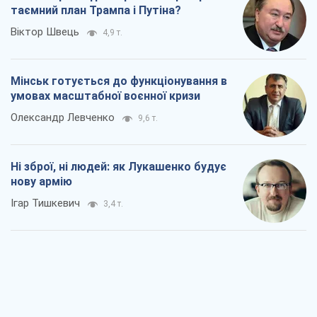
таємний план Трампа і Путіна?
Віктор Швець
4,9 т.
Мінськ готується до функціонування в
умовах масштабної воєнної кризи
Олександр Левченко
9,6 т.
Ні зброї, ні людей: як Лукашенко будує
нову армію
Ігар Тишкевич
3,4 т.