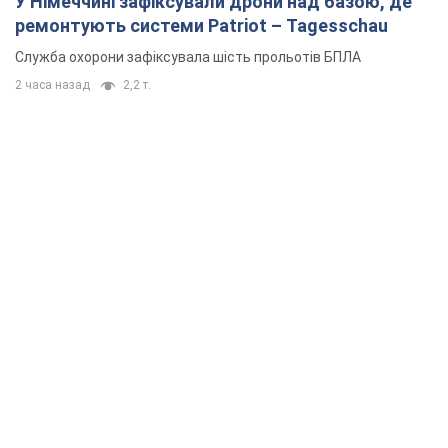
У Німеччині зафіксували дрони над базою, де
ремонтують системи Patriot – Tagesschau
Служба охорони зафіксувала шість прольотів БПЛА
2 часа назад
2,2 т.