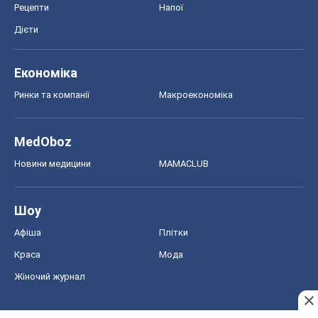
Рецепти
Напої
Дієти
Економіка
Ринки та компанії
Макроекономіка
MedOboz
Новини медицини
MAMACLUB
Шоу
Афіша
Плітки
Краса
Мода
Жіночий журнал