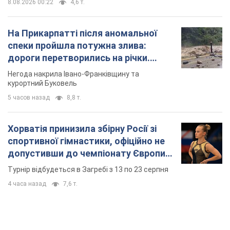
8.08.2026 00:22
4,6 т.
На Прикарпатті після аномальної
спеки пройшла потужна злива:
дороги перетворились на річки.
Відео
Негода накрила Івано-Франківщину та
курортний Буковель
5 часов назад
8,8 т.
Хорватія принизила збірну Росії зі
спортивної гімнастики, офіційно не
допустивши до чемпіонату Європи
основних спортсменів
Турнір відбудеться в Загребі з 13 по 23 серпня
4 часа назад
7,6 т.