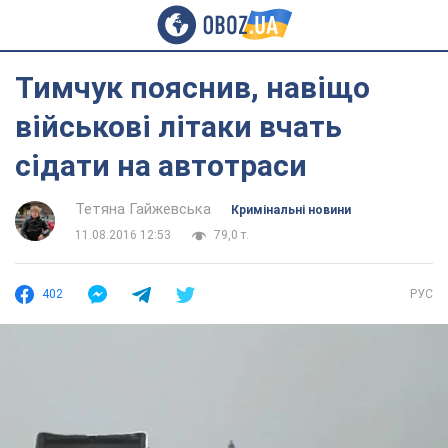
Тимчук пояснив, навіщо
військові літаки вчать
сідати на автотраси
Тетяна Гайжевська
Кримінальні новини
11.08.2016 12:53
79,0 т.
402
РУС