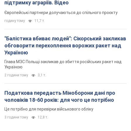
підтримку аграріїв. Відео
Європейські партнери долучаються до спільного проєкту
годину тому
11,7 т.
"Балістика вбиває людей": Сікорський закликав
обговорити перехоплення ворожих ракет над
Україною
Глава МЗС Польщі закликав до збиття російських ракет над
Україною
2 години тому
3,1 т.
Податкова передасть Міноборони дані про
чоловіків 18-60 років: для чого це потрібно
Це потрібно для перевірки військового обліку
3 години тому
12,8 т.