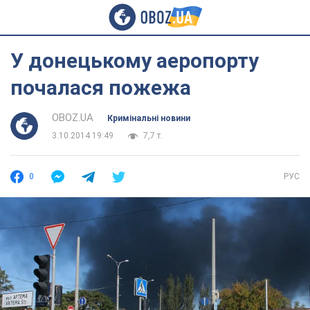
У донецькому аеропорту
почалася пожежа
OBOZ.UA
Кримінальні новини
3.10.2014 19:49
7,7 т.
0
РУС