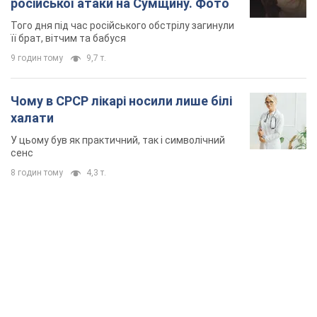
російської атаки на Сумщину. Фото
Того дня під час російського обстрілу загинули
її брат, вітчим та бабуся
9 годин тому
9,7 т.
Чому в СРСР лікарі носили лише білі
халати
У цьому був як практичний, так і символічний
сенс
8 годин тому
4,3 т.