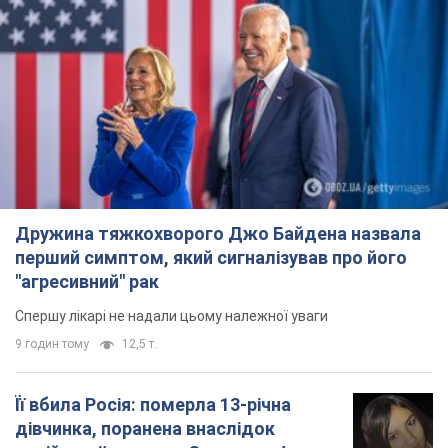
Дружина тяжкохворого Джо Байдена назвала
перший симптом, який сигналізував про його
"агресивний" рак
Спершу лікарі не надали цьому належної уваги
9 годин тому
12,5 т.
Її вбила Росія: померла 13-річна
дівчинка, поранена внаслідок