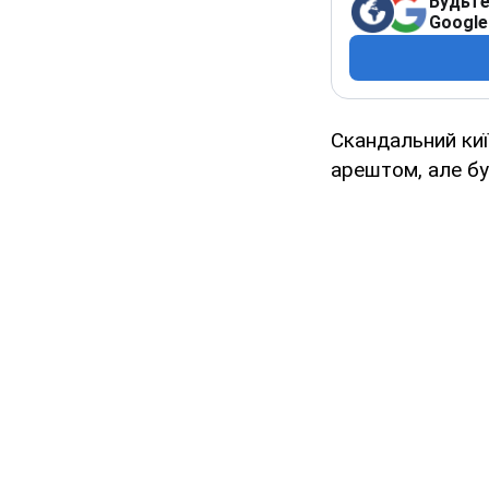
Будьте
Google
Скандальний киї
арештом, але був