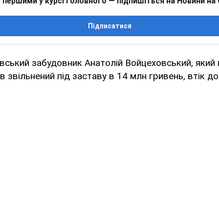
 першими у курсі головного — підпишіться на Новини на
Підписатися
вський забудовник Анатолій Войцеховський, який 
 звільнений під заставу в 14 млн гривень, втік до 