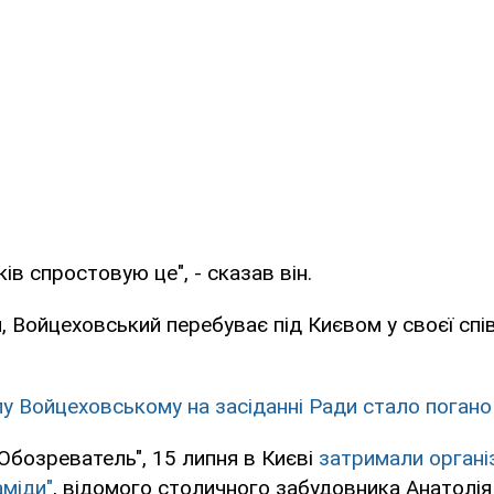
ків спростовую це", - сказав він.
, Войцеховський перебуває під Києвом у своєї спі
у Войцеховському на засіданні Ради стало погано
Обозреватель", 15 липня в Києві
затримали органі
аміди"
, відомого столичного забудовника Анатолія