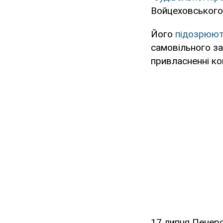
Войцеховського
Його
підозрюють
самовільного за
привласненні кош
17 липня Печер