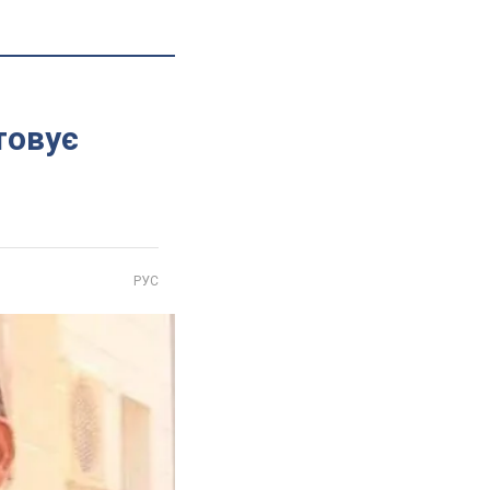
товує
РУС