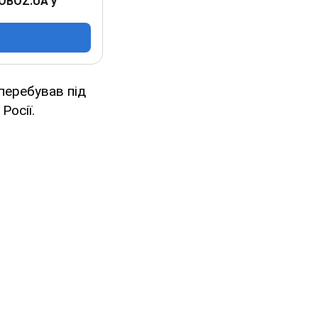
 OBOZ.UA у
перебував під
Росії.