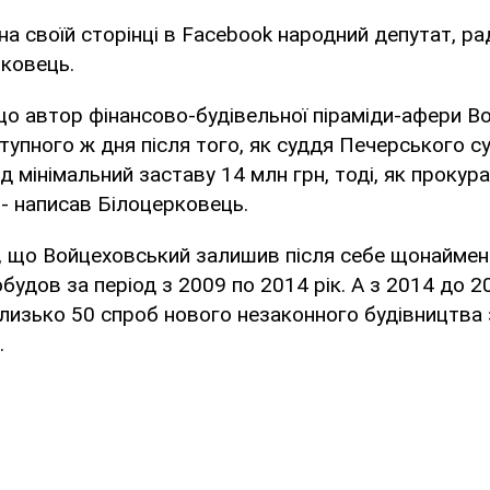
на своїй сторінці в Facebook народний депутат, р
ковець.
що автор фінансово-будівельної піраміди-афери В
аступного ж дня після того, як суддя Печерського с
ід мінімальний заставу 14 млн грн, тоді, як проку
 - написав Білоцерковець.
, що Войцеховський залишив після себе щонайме
будов за період з 2009 по 2014 рік. А з 2014 до
лизько 50 спроб нового незаконного будівництва 
.