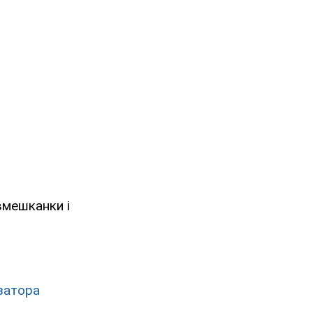
вмешканки і
затора