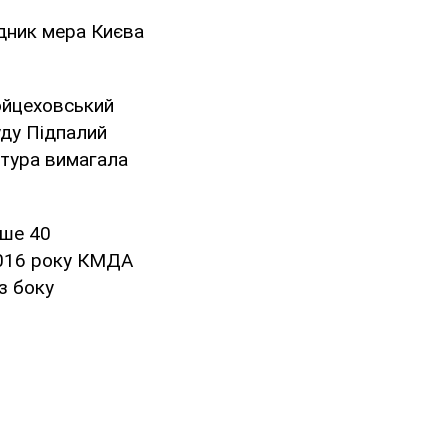
адник мера Києва
ойцеховський
уду Підпалий
ратура вимагала
нше 40
 2016 року КМДА
з боку