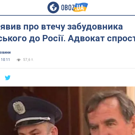
явив про втечу забудовника
ького до Росії. Адвокат спрос
новини
 10:11
57,6 т.