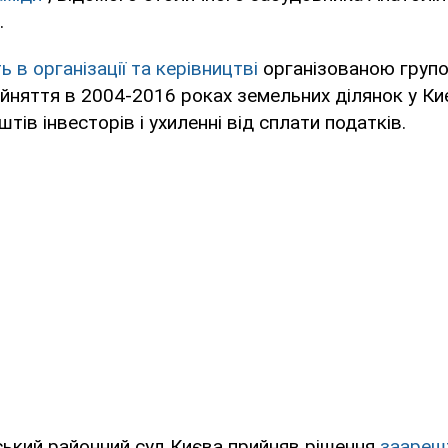
.
 в організації та керівництві
організованою груп
йняття в 2004-2016 роках земельних ділянок у Киє
тів інвесторів і ухиленні від сплати податків.
ський районний суд Києва прийняв рішення
заареш