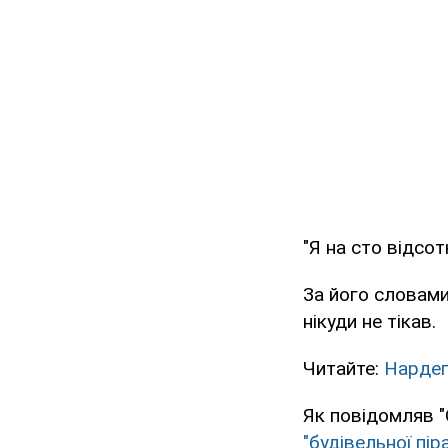
"Я на сто відсот
За його словами
нікуди не тікав.
Читайте:
Нардеп
Як повідомляв "
"будівельної пір