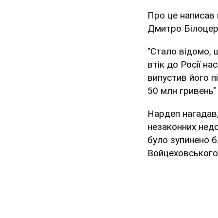
Про це написав 
Дмитро Білоцер
"Стало відомо, 
втік до Росії н
випустив його п
50 млн гривень"
Нардеп нагадав
незаконних недо
було зупинено б
Войцеховського