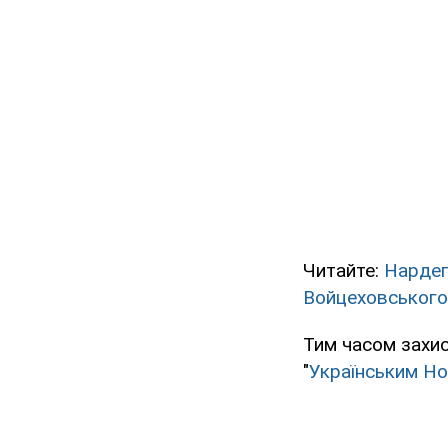
Читайте:
Нардеп
Войцеховського
Тим часом захис
"
Українським Н