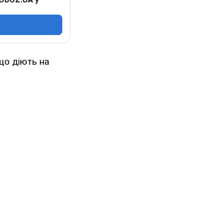
що діють на
.