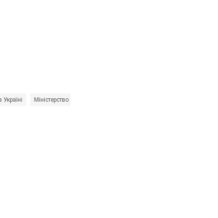
в Україні
Міністерство оборони України
Головне управління розвідки