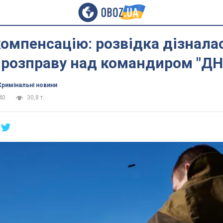
омпенсацію: розвідка дізнала
 розправу над командиром "ДН
Кримінальні новини
40
30,8 т.