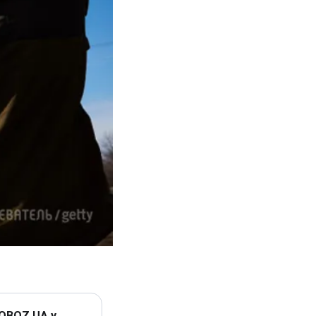
 OBOZ.UA у