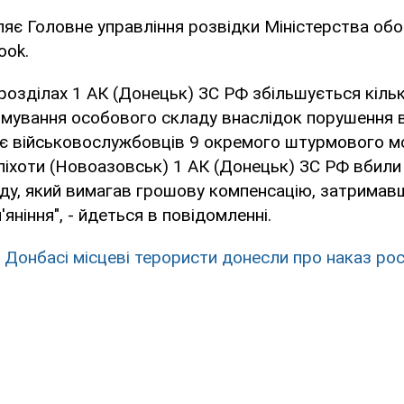
яє Головне управління розвідки Міністерства обо
ook.
ідрозділах 1 АК (Донецьк) ЗС РФ збільшується кіль
вмування особового складу внаслідок порушення в
оє військовослужбовців 9 окремого штурмового м
піхоти (Новоазовськ) 1 АК (Донецьк) ЗС РФ вбили
у, який вимагав грошову компенсацію, затримавши
яніння", - йдеться в повідомленні.
а Донбасі місцеві терористи донесли про наказ рос