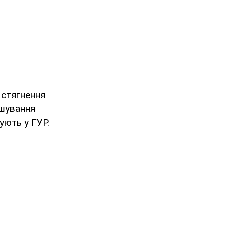
 стягнення
ашування
ують у ГУР.