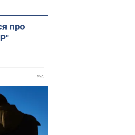
ся про
Р"
РУС