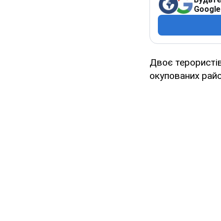
Google
Двоє терористів
окупованих райо