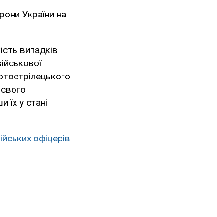
рони України на
кість випадків
ійськової
отострілецького
 свого
 їх у стані
ійських офіцерів