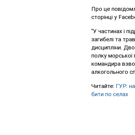
Про це повідомл
сторінці у Faceb
"У частинах і п
загибелі та тра
дисципліни. Дв
полку морської 
командира взвод
алкогольного сп'
Читайте:
ГУР: н
бити по селах