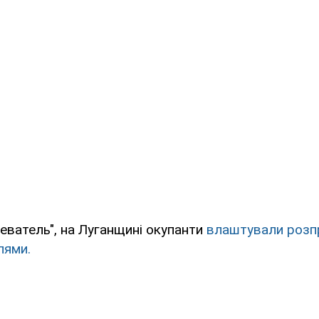
еватель", на Луганщині окупанти
влаштували розп
лями.