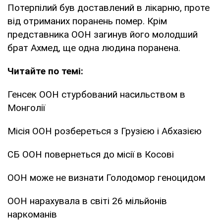
Потерпілий був доставлений в лікарню, проте
від отриманих поранень помер. Крім
представника ООН загинув його молодший
брат Ахмед, ще одна людина поранена.
Читайте по темі:
Генсек ООН стурбований насильством в
Монголії
Місія ООН розбереться з Грузією і Абхазією
СБ ООН повернеться до місії в Косові
ООН може не визнати Голодомор геноцидом
ООН нарахувала в світі 26 мільйонів
наркоманів