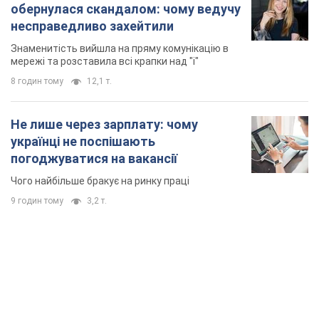
обернулася скандалом: чому ведучу
несправедливо захейтили
Знаменитість вийшла на пряму комунікацію в
мережі та розставила всі крапки над "і"
8 годин тому
12,1 т.
Не лише через зарплату: чому
українці не поспішають
погоджуватися на вакансії
Чого найбільше бракує на ринку праці
9 годин тому
3,2 т.