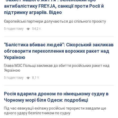
антибалістику FREYJA, санкції проти Росії й
підтримку аграріїв. Відео
Європейські партнери долучаються до спільного проєкту
5 годин тому
54,2 т.
"Балістика вбиває людей": Сікорський закликав
обговорити перехоплення ворожих ракет над
Україною
Глава МЗС Польщі закликав до збиття російських ракет над
Україною
5 годин тому
8,1 т.
Росія вдарила дроном по німецькому судну в
Чорному морі біля Одеси: подробиці
Під час евакуації екіпажу російські терористи завдали ще
одного удару безпілотником по судну