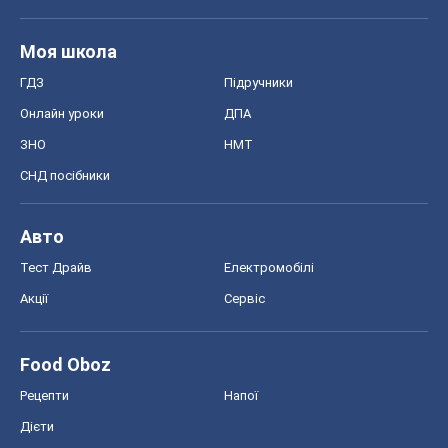
Моя школа
ГДЗ
Підручники
Онлайн уроки
ДПА
ЗНО
НМТ
СНД посібники
Авто
Тест Драйв
Електромобілі
Акції
Сервіс
Food Oboz
Рецепти
Напої
Дієти