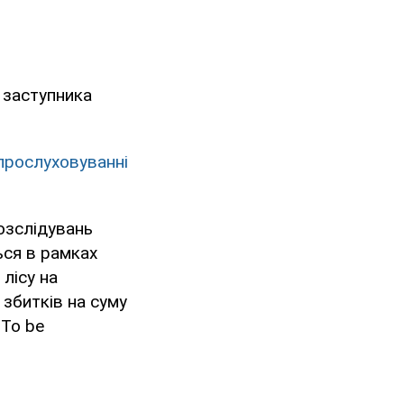
 заступника
прослуховуванні
розслідувань
ься в рамках
лісу на
збитків на суму
 To be