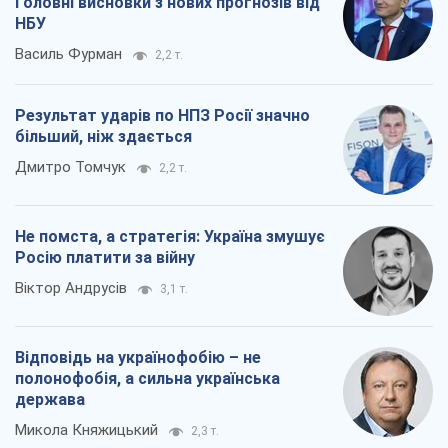
Головні висновки з нових прогнозів від
НБУ
Василь Фурман
2,2 т.
Результат ударів по НПЗ Росії значно
більший, ніж здається
Дмитро Томчук
2,2 т.
Не помста, а стратегія: Україна змушує
Росію платити за війну
Віктор Андрусів
3,1 т.
Відповідь на українофобію – не
полонофобія, а сильна українська
держава
Микола Княжицький
2,3 т.