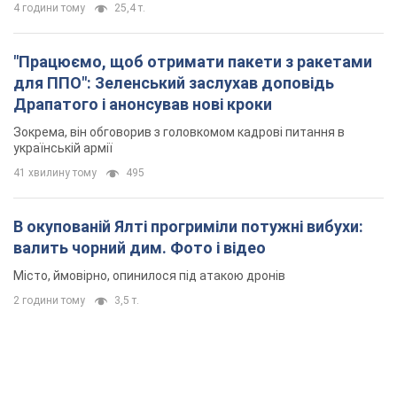
4 години тому
25,4 т.
"Працюємо, щоб отримати пакети з ракетами
для ППО": Зеленський заслухав доповідь
Драпатого і анонсував нові кроки
Зокрема, він обговорив з головкомом кадрові питання в
українській армії
41 хвилину тому
495
В окупованій Ялті прогриміли потужні вибухи:
валить чорний дим. Фото і відео
Місто, ймовірно, опинилося під атакою дронів
2 години тому
3,5 т.