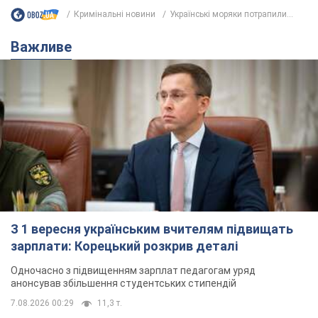
З 1 вересня українським вчителям підвищать
зарплати: Корецький розкрив деталі
Одночасно з підвищенням зарплат педагогам уряд
анонсував збільшення студентських стипендій
7.08.2026 00:29
11,3 т.
Скільки балістичних ракет
українська ППО перехопила в липні: у
Міноборони назвали цифру
Українська ППО працювала в умовах дефіциту
ракет-перехоплювачів
час назад
4,5 т.