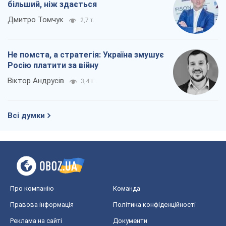
Всі думки
Про компанію
Команда
Правова інформація
Політика конфіденційності
Реклама на сайті
Документи
Редакційна політика
Журналісти OBOZ.UA на місці
подій
OBOZ.UA
Політика
Світ
Розслідування
Блоги
Суспільство