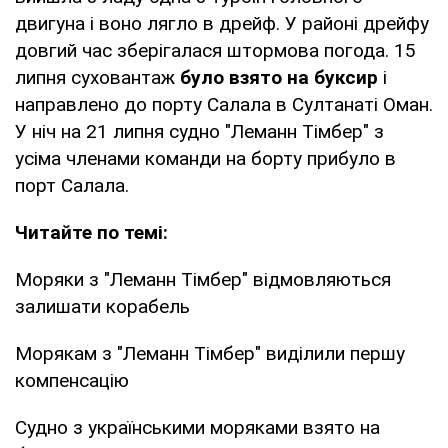
двигуна і воно лягло в дрейф. У районі дрейфу
довгий час зберігалася штормова погода. 15
липня суховантаж
було взято на буксир
і
направлено до порту Салала в Султанаті Оман.
У ніч на 21 липня судно "Леманн Тімбер" з
усіма членами команди на борту прибуло в
порт Салала.
Читайте по темі:
Моряки з "Леманн Тімбер" відмовляються
залишати корабель
Морякам з "Леманн Тімбер" виділили першу
компенсацію
Судно з українськими моряками взято на