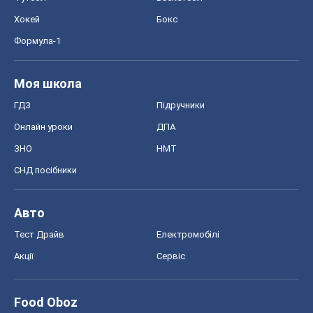
ЗНО
НМТ
СНД посібники
Авто
Тест Драйв
Електромобілі
Акції
Сервіс
Food Oboz
Рецепти
Напої
Дієти
Економіка
Ринки та компанії
Макроекономіка