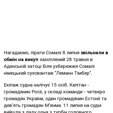
Нагадаємо, пірати Сомалі 8 липня
звільнили в
обмін на викуп
захоплений 28 травня в
Аденській затоці біля узбережжя Сомалі
німецький суховантаж "Леманн Тімбер".
Екіпаж судна налічує 15 осіб. Капітан -
громадянин Росії, у складі команди - четверо
громадян України, один громадянин Естонії та
дев'ять громадян М'янма. 11 липня на судні
вийшла з ладу одна з турбін головного