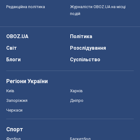
Регіони України
Київ
Харків
Запоріжжя
Дніпро
Черкаси
Спорт
Футбол
Баскетбол
Хокей
Бокс
Формула-1
Моя школа
ГДЗ
Підручники
Онлайн уроки
ДПА