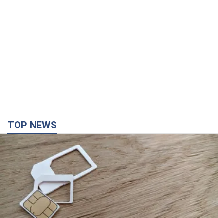
TOP NEWS
Мобільні оператори підвищили тарифи "до
межі", але якість зв'язку деградувала: чи варто
скаржитись на ціни
Чому ціни на мобільний зв'язок зросли у кілька разів і як
поліпшити якість інтернету на телефоні
4 часа назад
32,8 т.