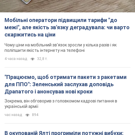
"Працюємо, щоб отримати пакети з ракетами
для ППО": Зеленський заслухав доповідь
Драпатого і анонсував нові кроки
Зокрема, він обговорив з головкомом кадрові питання в
українській армії
час назад
894
В окупованій Ялті прогриміли потужні вибухи:
валить чорний дим. Фото і відео
Місто, ймовірно, опинилося під атакою дронів
3 часа назад
4,3 т.