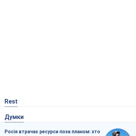
Rest
Думки
Росія втрачає ресурси поза планом: хто
насправді диктує темп війни
Сергій Місюра
3,0 т.
"Ми вже проходили через гірше": Україні
не варто піддаватися зневірі через
ракетний терор
Сергій Марченко, експерт
5,2 т.