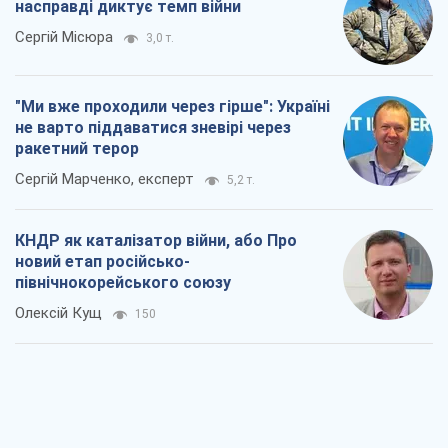
КНДР як каталізатор війни, або Про
новий етап російсько-
північнокорейського союзу
Олексій Кущ
150
Вихід до еліти ЧС та тріумф "Сокола":