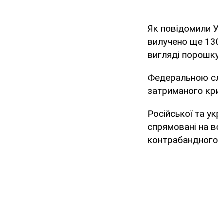
Як повідомили У
вилучено ще 130
вигляді порошку
Федеральною сл
затриманого кр
Російської та у
спрямовані на в
контрабандного