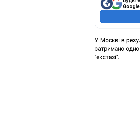
Будьте
Google
У Москві в резу
затримано одног
"екстазі".