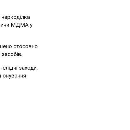
і наркоділка
овини МДМА у
шено стосовно
засобів.
слідчі заходи,
ціонування