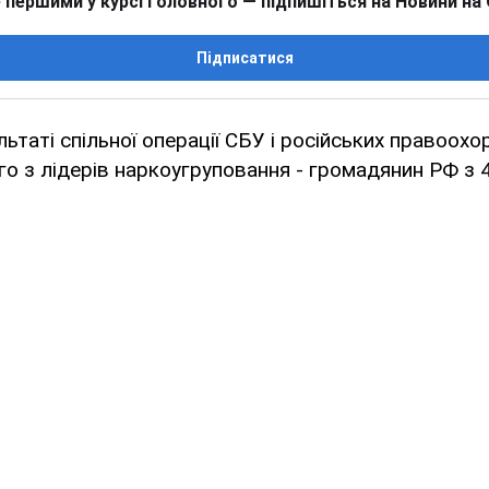
 першими у курсі головного — підпишіться на Новини на
Підписатися
льтаті спільної операції СБУ і російських правоохо
о з лідерів наркоугруповання - громадянин РФ з