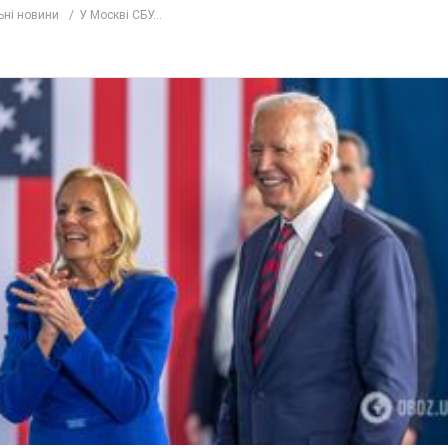
ьні новини
У Москві СБУ...