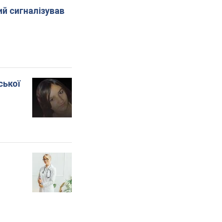
й сигналізував
ської