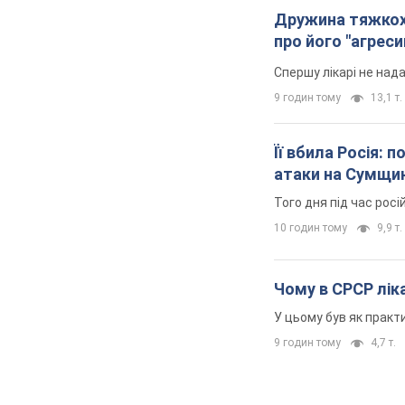
Дружина тяжкох
про його "агреси
Спершу лікарі не над
9 годин тому
13,1 т.
Її вбила Росія: 
атаки на Сумщи
Того дня під час росі
10 годин тому
9,9 т.
Чому в СРСР ліка
У цьому був як практи
9 годин тому
4,7 т.