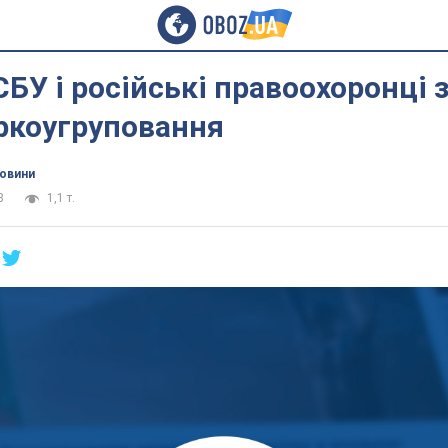
СБУ і російські правоохоронці
ркоугруповання
новини
8
1,1 т.