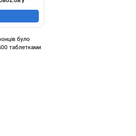
 OBOZ.UA у
ронців було
 400 таблетками