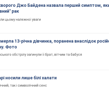
ворого Джо Байдена назвала перший симптом, яки
вний" рак
али цьому належної уваги
померла 13-річна дівчинка, поранена внаслідок росій
ну. Фото
йського обстрілу загинули її брат, вітчим та бабуся
рі носили лише білі халати
чний, так і символічний сенс