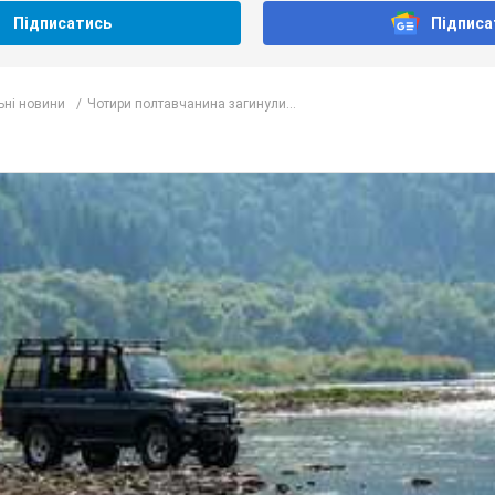
Підписатись
Підписа
ьні новини
Чотири полтавчанина загинули...