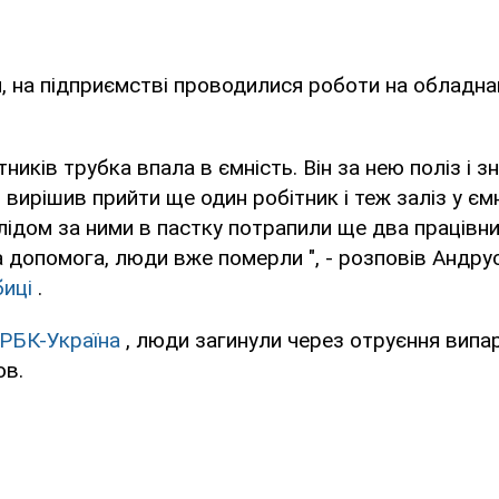
, на підприємстві проводилися роботи на обладна
тників трубка впала в ємність. Він за нею поліз і 
 вирішив прийти ще один робітник і теж заліз у єм
лідом за ними в пастку потрапили ще два працівни
 допомога, люди вже померли ", - розповів Андру
иці
.
РБК-Україна
, люди загинули через отруєння випа
ов.