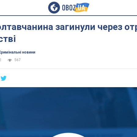
лтавчанина загинули через от
стві
Кримінальні новини
2
567