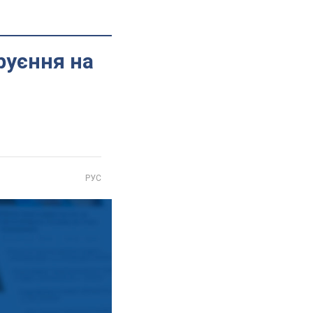
руєння на
РУС