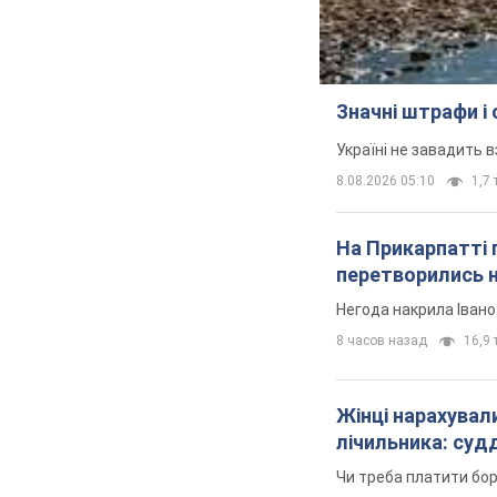
Значні штрафи і
Україні не завадить в
8.08.2026 05:10
1,7 
На Прикарпатті 
перетворились н
Негода накрила Іван
8 часов назад
16,9 т
Жінці нарахували
лічильника: суд
Чи треба платити бо