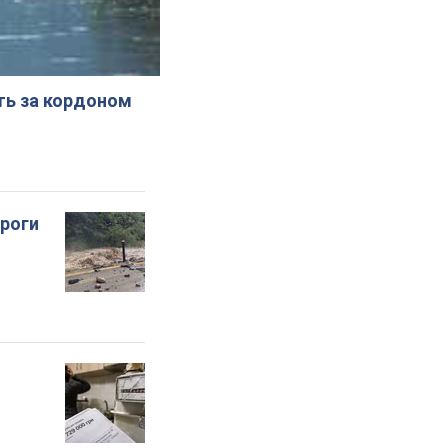
ють за кордоном
ороги