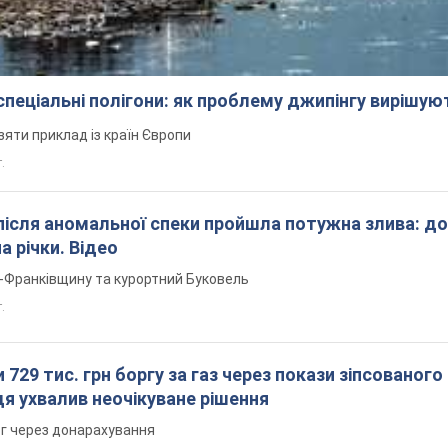
 спеціальні полігони: як проблему джипінгу вирішу
зяти приклад із країн Європи
т.
після аномальної спеки пройшла потужна злива: д
а річки. Відео
о-Франківщину та курортний Буковель
.
 729 тис. грн боргу за газ через покази зіпсованого
дя ухвалив неочікуване рішення
рг через донарахування