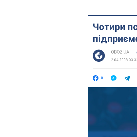
Чотири по
підприєм
OBOZ.UA
2.04.2008 03:3
0