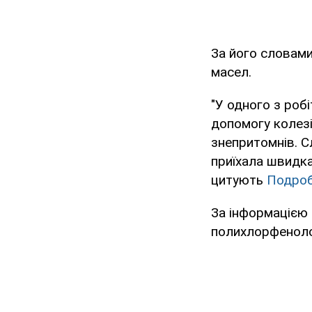
За його словами
масел.
"У одного з робі
допомогу колезі
знепритомнів. С
приїхала швидка
цитують
Подроб
За інформацією
полихлорфенол