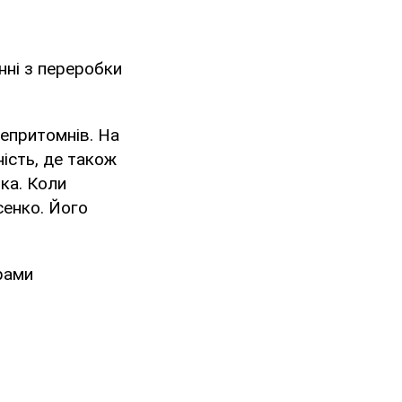
нні з переробки
знепритомнів. На
ність, де також
ка. Коли
сенко. Його
рами