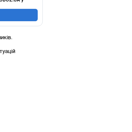
иків.
туацій