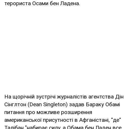
терориста Осами бен Ладена.
На щорічній зустрічі журналістів агентства Дін
Сінглтон (Dean Singleton) задав Бараку Обамі
питання про можливе розширення
американської присутності в Афганістані, "де"
Талібан "набирає силу, а Обама бен Ладен все