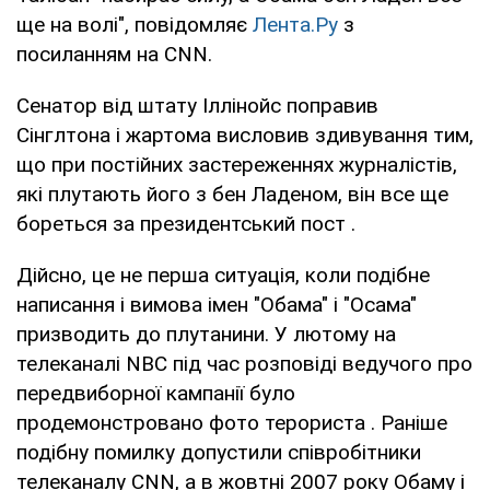
ще на волі", повідомляє
Лента.Ру
з
посиланням на CNN.
Сенатор від штату Іллінойс поправив
Сінглтона і жартома висловив здивування тим,
що при постійних застереженнях журналістів,
які плутають його з бен Ладеном, він все ще
бореться за президентський пост .
Дійсно, це не перша ситуація, коли подібне
написання і вимова імен "Обама" і "Осама"
призводить до плутанини. У лютому на
телеканалі NBC під час розповіді ведучого про
передвиборної кампанії було
продемонстровано фото терориста . Раніше
подібну помилку допустили співробітники
телеканалу CNN, а в жовтні 2007 року Обаму і