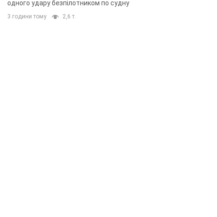
одного удару безпілотником по судну
3 години тому
2,6 т.