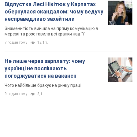
Відпустка Лесі Нікітюк у Карпатах
обернулася скандалом: чому ведучу
несправедливо захейтили
Знаменитість вийшла на пряму комунікацію в
мережі та розставила всі крапки над "і"
7 годин тому
12,1 т.
Не лише через зарплату: чому
українці не поспішають
погоджуватися на вакансії
Чого найбільше бракує на ринку праці
9 годин тому
3,1 т.