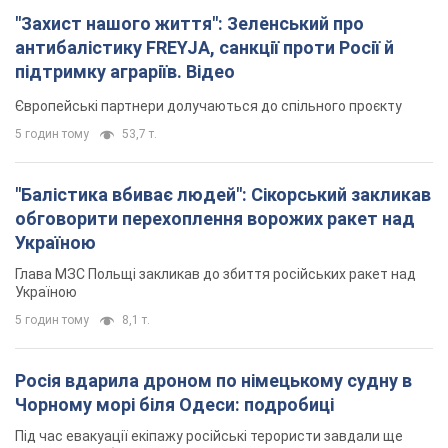
"Захист нашого життя": Зеленський про
антибалістику FREYJA, санкції проти Росії й
підтримку аграріїв. Відео
Європейські партнери долучаються до спільного проєкту
5 годин тому
53,7 т.
"Балістика вбиває людей": Сікорський закликав
обговорити перехоплення ворожих ракет над
Україною
Глава МЗС Польщі закликав до збиття російських ракет над
Україною
5 годин тому
8,1 т.
Росія вдарила дроном по німецькому судну в
Чорному морі біля Одеси: подробиці
Під час евакуації екіпажу російські терористи завдали ще