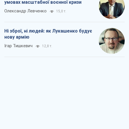
умовах масштабної воєнної кризи
Олександр Левченко
15,0 т.
Ні зброї, ні людей: як Лукашенко будує
нову армію
Ігар Тишкевич
12,8 т.