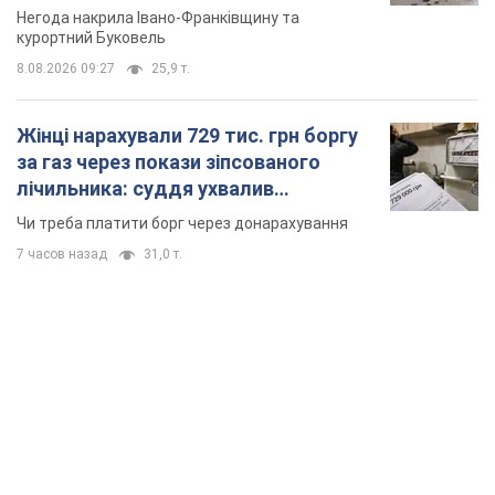
Відео
Негода накрила Івано-Франківщину та
курортний Буковель
8.08.2026 09:27
25,9 т.
Жінці нарахували 729 тис. грн боргу
за газ через покази зіпсованого
лічильника: суддя ухвалив
неочікуване рішення
Чи треба платити борг через донарахування
7 часов назад
31,0 т.